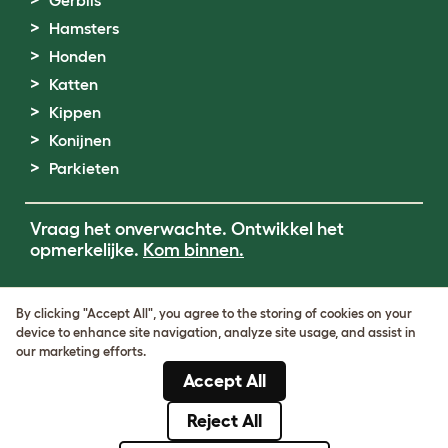
Gerbils
Hamsters
Honden
Katten
Kippen
Konijnen
Parkieten
Vraag het onverwachte. Ontwikkel het
opmerkelijke.
Kom binnen.
Terms of Use
By clicking "Accept All", you agree to the storing of cookies on your
Cookie & Privacy Policy
device to enhance site navigation, analyze site usage, and assist in
Cookie Settings
our marketing efforts.
Sitemap
Accept All
BTW-nummer: DE317631106
KvK-nummer: 05028498
Reject All
© Omlet 2026