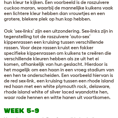
hun kleur te kijken. Een voorbeeld is de raszuivere
cuckoo maran, waarbij de mannelijke kuikens vaak
een lichtere kleur hebben dan vrouwtjes en een
grotere, blekere plek op hun kop hebben.
Ook ‘sex-links’ zijn een uitzondering. Sex-links zijn in
tegenstelling tot de raszuivere ‘auto-sex’
kippenrassen een kruising tussen verschillende
rassen. Voor deze rassen kruist een fokker
specifieke kippenrassen om kuikens te creëren die
verschillende kleuren hebben als ze uit het ei
komen, afhankelijk van hun geslacht. Hierdoor is
het mogelijk om een ​​haan in een vroeg stadium van
een hen te onderscheiden. Een voorbeeld hiervan is
de red sex-link, een kruising tussen een rhode island
red haan met een white plymouth rock, delaware,
rhode island white of silver laced wyandotte hen,
waar rode hennen en witte hanen uit voortkomen.
WEEK 5-9