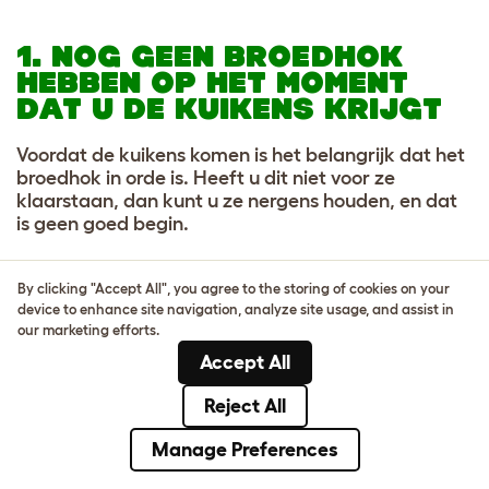
1. NOG GEEN BROEDHOK
HEBBEN OP HET MOMENT
DAT U DE KUIKENS KRIJGT
Voordat de kuikens komen is het belangrijk dat het
broedhok in orde is. Heeft u dit niet voor ze
klaarstaan, dan kunt u ze nergens houden, en dat
is geen goed begin.
U kunt een speciaal voor kuikens gemaakt
By clicking "Accept All", you agree to the storing of cookies on your
broedhok kopen, of u kunt er zelf een maken van
device to enhance site navigation, analyze site usage, and assist in
een kartonnen doos of plastic bak met gaatjes in
our marketing efforts.
de zijkant. Ga alleen voor de DIY-oplossing als u
Accept All
100% zeker weet hoe u dit kunt doen.
Reject All
Het belangrijkste is dat u de kuikens in een warme
en goed geventileerde ruimte houdt, vrij van tocht.
Manage Preferences
Reken als vuistregel per kuiken ongeveer een
oppervlakte van o,1 m² – dit is voldoende ruimte