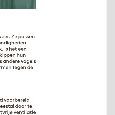
 weer. Ze passen
tandigheden
k
, is het een
 kippen hun
ls andere vogels
rmen tegen de
ed voorbereid
eestal door te
tvrije ventilatie