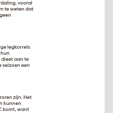
daling, vooral
om te weten dat
 geen
ge legkorrels
m hun
 dieet aan te
e seizoen een
roren zijn. Het
van kunnen
°C komt, want