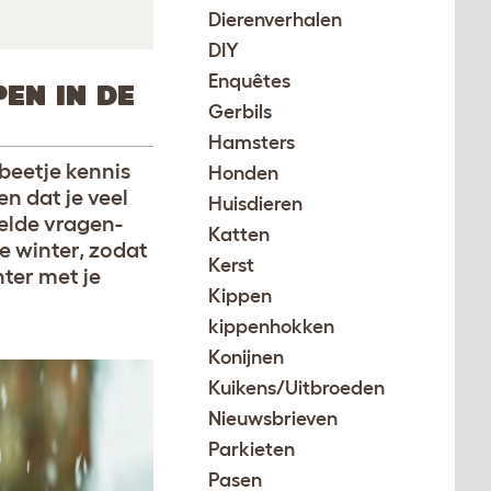
Dierenverhalen
DIY
Enquêtes
EN IN DE
Gerbils
Hamsters
beetje kennis
Honden
n dat je veel
Huisdieren
telde vragen-
Katten
e winter, zodat
Kerst
nter met je
Kippen
kippenhokken
Konijnen
Kuikens/Uitbroeden
Nieuwsbrieven
Parkieten
Pasen