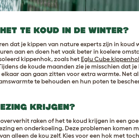
 HET TE KOUD IN DE WINTER?
oren dat je kippen van nature experts zijn in koud
uren aan en doen het vaak beter in koelere oms
ïsoleerd kippenhok, zoals het
Eglu Cube kippenho
Tijdens de koude maanden zie je misschien dat je
n elkaar aan gaan zitten voor extra warmte. Net a
aamswarmte te behouden en hun poten te besche
EZING KRIJGEN?
 oververhit raken of het te koud krijgen in een go
riezing en onderkoeling. Deze problemen komen m
s van alleen de kou zelf. Kies voor een hok met toch