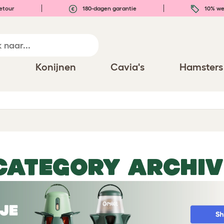
etour
180-dagen garantie
10% we
n
Konijnen
Cavia's
Hamsters
CATEGORY ARCHIV