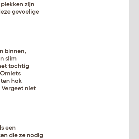
plekken zijn
deze gevoelige
n binnen,
n slim
et tochtig
t Omlets
outen hok
. Vergeet niet
ls een
en die ze nodig