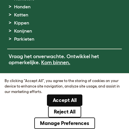
Honden
Katten
Kippen
Konijnen
Parkieten
Vraag het onverwachte. Ontwikkel het
opmerkelijke.
Kom binnen.
Terms of Use
By clicking "Accept All", you agree to the storing of cookies on your
Cookie & Privacy Policy
device to enhance site navigation, analyze site usage, and assist in
Cookie Settings
our marketing efforts.
Sitemap
Accept All
BTW-nummer: DE317631106
KvK-nummer: 05028498
Reject All
© Omlet 2026
Manage Preferences