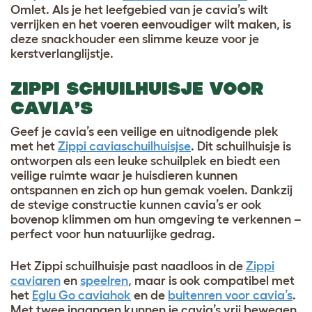
Omlet. Als je het leefgebied van je cavia’s wilt
verrijken en het voeren eenvoudiger wilt maken, is
deze snackhouder een slimme keuze voor je
kerstverlanglijstje.
ZIPPI SCHUILHUISJE VOOR
CAVIA’S
Geef je cavia’s een veilige en uitnodigende plek
met het
Zippi caviaschuilhuisjse
. Dit schuilhuisje is
ontworpen als een leuke schuilplek en biedt een
veilige ruimte waar je huisdieren kunnen
ontspannen en zich op hun gemak voelen. Dankzij
de stevige constructie kunnen cavia’s er ook
bovenop klimmen om hun omgeving te verkennen –
perfect voor hun natuurlijke gedrag.
Het Zippi schuilhuisje past naadloos in de
Zippi
caviaren
en
speelren
, maar is ook compatibel met
het
Eglu Go caviahok
en de
buitenren voor cavia’s
.
Met twee ingangen kunnen je cavia’s vrij bewegen,