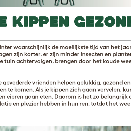
E KIPPEN GEZOND
winter waarschijnlijk de moeilijkste tijd van het jaa
gen zijn korter, er zijn minder insecten en plant
de tuin achtervolgen, brengen door het koude wee
je gevederde vrienden helpen gelukkig, gezond e
gen te komen. Als je kippen zich gaan vervelen, k
en eieren gaan eten. Daarom is het zo belangrijk 
latie en plezier hebben in hun ren, totdat het we