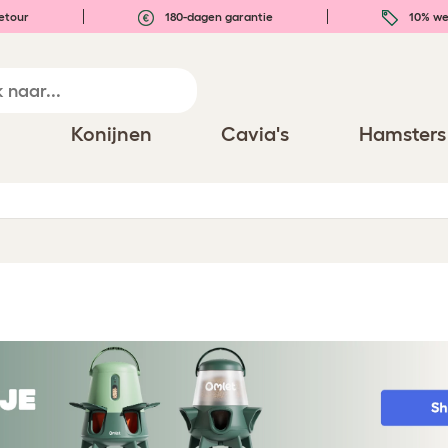
etour
180-dagen garantie
10% we
n
Konijnen
Cavia's
Hamsters