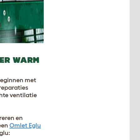
KER WARM
 beginnen met
reparaties
hte ventilatie
reren en
 een
Omlet Eglu
glu: