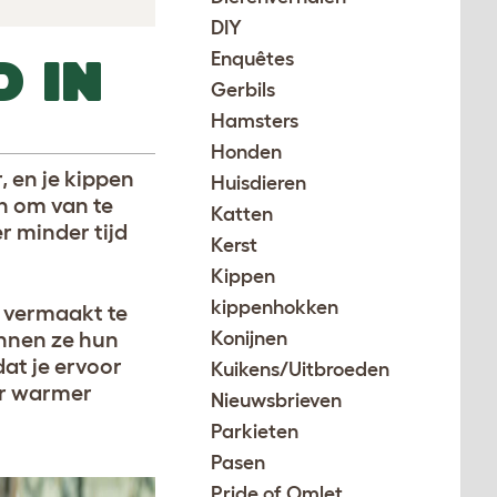
DIY
Enquêtes
 IN
Gerbils
Hamsters
Honden
r, en je kippen
Huisdieren
en om van te
Katten
r minder tijd
Kerst
Kippen
kippenhokken
n vermaakt te
unnen ze hun
Konijnen
dat je ervoor
Kuikens/Uitbroeden
er warmer
Nieuwsbrieven
Parkieten
Pasen
Pride of Omlet