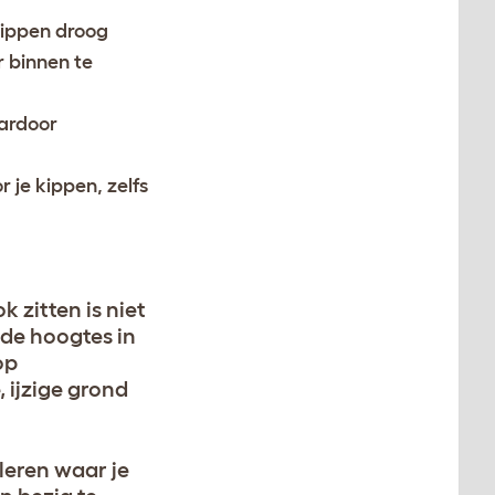
kippen droog
 binnen te
aardoor
 je kippen, zelfs
 zitten is niet
nde hoogtes in
op
 ijzige grond
lleren waar je