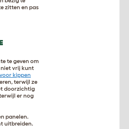
n bezig te
e zitten en pas
E
mte te geven om
niet vrij kunt
 voor kippen
ren, terwijl ze
t doorzichtig
erwijl er nog
sen panelen.
t uitbreiden.