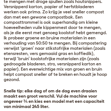
te mengen met droge spullen zoals houtsnippers.
Versnipperd karton, papier of herfstbladeren
werken ook prima. Zo krijg je veel sneller compost
dan met een gewone compostbak. Een
composttrommel is ook superhandig om kleine
hoeveelheden vuile kippenmest door te mengen,
als je die eerst met genoeg koolstof hebt gemengd.
Ik probeer groene en bruine materialen in een
verhouding van 50:50 te mengen. Bij compostering
verwijst ‘groen’ naar stikstofrijke materialen (zoals
etensresten, vers gemaaid gras en koffiedik),
terwijl ‘bruin’ koolstofrijke materialen zijn (zoals
gedroogde bladeren, stro, versnipperd karton en
papier). Een evenwichtige mix van groen en bruin
helpt compost sneller af te breken en houdt je hoop
gezond.
Snelle tip: elke dag of om de dag even draaien
maakt een groot verschil. Vul de machine voor
ongeveer ¾ en kies een model met een capaciteit
van minimaal 245 liter.