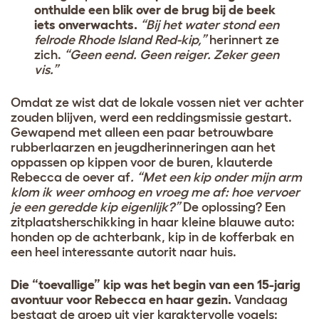
onthulde een blik over de brug bij de beek
iets onverwachts.
“Bij het water stond een
felrode Rhode Island Red-kip,”
herinnert ze
zich.
“Geen eend. Geen reiger. Zeker geen
vis.”
Omdat ze wist dat de lokale vossen niet ver achter
zouden blijven, werd een reddingsmissie gestart.
Gewapend met alleen een paar betrouwbare
rubberlaarzen en jeugdherinneringen aan het
oppassen op kippen voor de buren, klauterde
Rebecca de oever af
. “Met een kip onder mijn arm
klom ik weer omhoog en vroeg me af: hoe vervoer
je een geredde kip eigenlijk?”
De oplossing? Een
zitplaatsherschikking in haar kleine blauwe auto:
honden op de achterbank, kip in de kofferbak en
een heel interessante autorit naar huis.
Die “toevallige” kip was het begin van een 15-jarig
avontuur voor Rebecca en haar gezin.
Vandaag
bestaat de groep uit vier karaktervolle vogels: