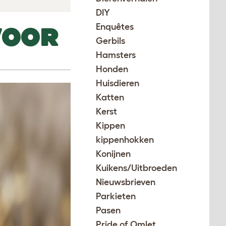
DIY
Enquêtes
VOOR
Gerbils
Hamsters
Honden
Huisdieren
Katten
Kerst
Kippen
kippenhokken
Konijnen
Kuikens/Uitbroeden
Nieuwsbrieven
Parkieten
Pasen
Pride of Omlet