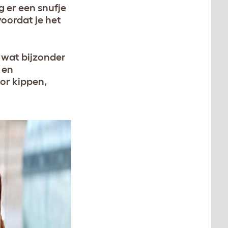
g er een snufje
voordat je het
wat bijzonder
e en
or kippen,