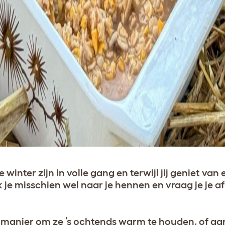
 winter zijn in volle gang en terwijl jij geniet va
 je misschien wel naar je hennen en vraag je je af 
 manier om ze ’s ochtends warm te houden, of aa