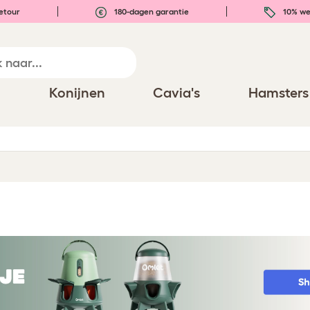
etour
180-dagen garantie
10% we
n
Konijnen
Cavia's
Hamsters