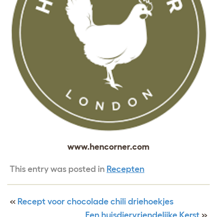
www.hencorner.com
This entry was posted in
Recepten
«
Recept voor chocolade chili driehoekjes
Een huisdiervriendelijke Kerst
»