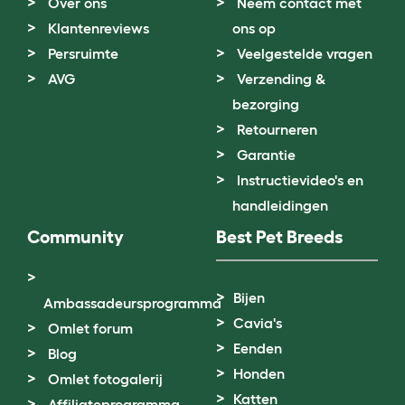
Over ons
Neem contact met
Klantenreviews
ons op
Persruimte
Veelgestelde vragen
AVG
Verzending &
bezorging
Retourneren
Garantie
Instructievideo's en
handleidingen
Community
Best Pet Breeds
Bijen
Ambassadeursprogramma
Cavia's
Omlet forum
Eenden
Blog
Honden
Omlet fotogalerij
Katten
Affiliateprogramma