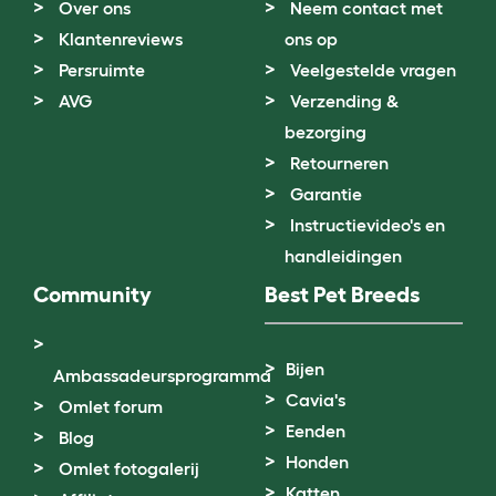
Over ons
Neem contact met
Klantenreviews
ons op
Persruimte
Veelgestelde vragen
AVG
Verzending &
bezorging
Retourneren
Garantie
Instructievideo's en
handleidingen
Community
Best Pet Breeds
Bijen
Ambassadeursprogramma
Cavia's
Omlet forum
Eenden
Blog
Honden
Omlet fotogalerij
Katten