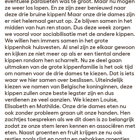
eventuele parasieten was te groot. Maar nu mogen
ze weer los lopen. En ze zijn zeer benieuwd naar
deze drie bruine kippen! Maar onze drie dames zijn
er niet helemaal gerust op. Ze blijven samen in het
midden van hun ren staan. Dus deze week zorgen
we vooral voor sociabilisatie met de andere kippen.
We willen hen immers samen in het grote
kippenhok huisvesten. Al snel zijn ze elkaar gewoon
en kijken ze niet meer op als er een tiental andere
kippen rondom hen scharrelt. Nu ze deel gaan
uitmaken van de grote kippenfamilie is het ook tijd
om namen voor de drie dames te kiezen. Dat is iets
waar we hier samen over beslissen. Uiteindelijk
kiezen we namen van Belgische koninginnen, deze
kippen zullen onze beste legster zijn en dus
verdienen ze veel aanzien. We kiezen Louise,
Elisabeth en Mathilde. Onze drie dames eten nu
ook zonder probleem graan uit onze handen. Hen
zachtjes toespreken als we dit doen is zo belangrijk
zodat ze onze stem leren kennen en associëren met
eten. Naast groenten en fruit krijgen ze nu ook
restjes zoals rijst en pasta en gebakken groentjes,