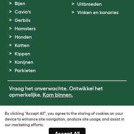
Bijen
Uitbroeden
Cavia's
Vinken en kanaries
Gerbils
Hamsters
Honden
Katten
Kippen
Konijnen
Parkieten
Vraag het onverwachte. Ontwikkel het
opmerkelijke.
Kom binnen.
Terms of Use
By clicking "Accept All", you agree to the storing of cookies on your
Cookie & Privacy Policy
device to enhance site navigation, analyze site usage, and assist in
Cookie Settings
our marketing efforts.
Sitemap
Accept All