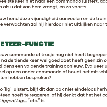
eelste keer niet naar een commando luistert, gaa
n als u dat van hem vraagt, en zo voorts.
 uw hond deze vijandigheid aanvoelen en de trai
e verwachten zal hij hierdoor niet uitkijken naar
PETEER-FUNCTIE
ieuw commando of trucje nog niet heeft begrepen
na de tiende keer wel goed doet heeft geen zin 
t tijdens een volgende training opnieuw. Evalueer
 teveel op een ander commando of houdt het missc
nten hebben besproken?
ig’ luistert, blijf dit dan ook niet eindeloos he
teen hoeft te reageren, of hij denkt dat het he
 Liggen! Lig!…”
etc.” is.