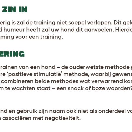
ZIN IN
g is zal de training niet soepel verlopen. Dit gel
d humeur heeft zal uw hond dit aanvoelen. Hierdoor
mming voor een training.
ERING
 trainen van een hond – de ouderwetste methode
re ‘positieve stimulatie’ methode, waarbij gewens
combineren beide methodes wat verwarrend kan 
m te wachten staat – een snack of boze woorden
d en gebruik zijn naam ook niet als onderdeel v
 associëren met negatieviteit.