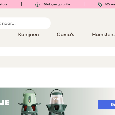
etour
180-dagen garantie
10% we
n
Konijnen
Cavia's
Hamsters