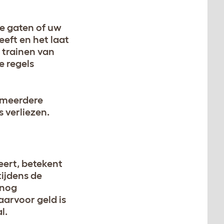
e gaten of uw
eft en het laat
 trainen van
e regels
t meerdere
s verliezen.
eert, betekent
tijdens de
 nog
arvoor geld is
l.