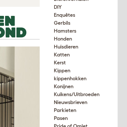
DIY
Enquêtes
EN
Gerbils
OND
Hamsters
Honden
Huisdieren
Katten
Kerst
Kippen
kippenhokken
Konijnen
Kuikens/Uitbroeden
Nieuwsbrieven
Parkieten
Pasen
Pride of Omlet