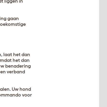
t liggen in
ning gaan
 toekomstige
, laat het dan
omdat het dan
 uw benadering
hien verband
rhalen. Uw hond
t commando voor