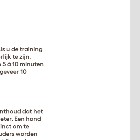
s u de training
jk te zijn,
n 5 à 10 minuten
geveer 10
onthoud dat het
eter. Een hond
tinct om te
ouders worden