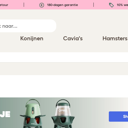
etour
180-dagen garantie
10% we
n
Konijnen
Cavia's
Hamsters