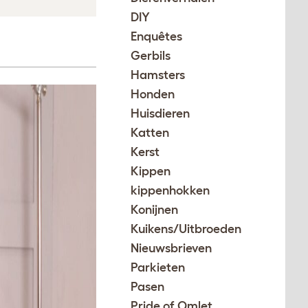
DIY
Enquêtes
Gerbils
Hamsters
Honden
Huisdieren
Katten
Kerst
Kippen
kippenhokken
Konijnen
Kuikens/Uitbroeden
Nieuwsbrieven
Parkieten
Pasen
Pride of Omlet