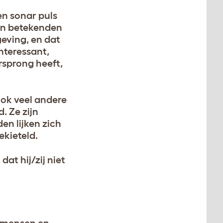
en sonar puls
den betekenden
geving, en dat
interessant,
rsprong heeft,
ook veel andere
. Ze zijn
n lijken zich
ekieteld.
at hij/zij niet