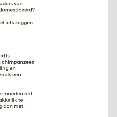
ouders van
gedomesticeerd?
el iets zeggen
d is
an chimpanzees
ling en
zoals een
 vermoeden dat
kkelijk te
ag dan met