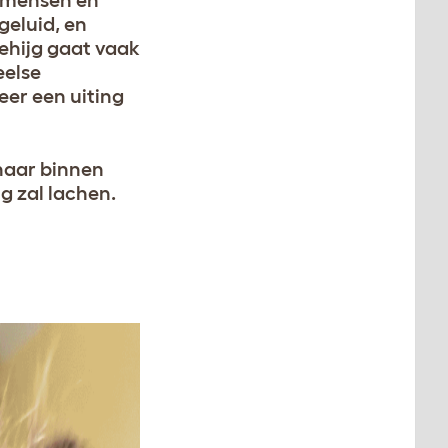
e mensen en
geluid, en
ehijg gaat vaak
eelse
eer een uiting
naar binnen
g zal lachen.