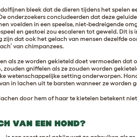
olfijnen bleek dat de dieren tijdens het spelen e
. De onderzoekers concludeerden dat deze gelui
annen voelden in een speelse, niet-bedreigende om
speel en gestoei zou escaleren tot geweld. Dit is 
zijn dat ook het gelach van mensen dezelfde oo
gelach’ van chimpanzees.
hen als ze worden gekieteld doet vermoeden dat 
n, zouden gniffelen als ze zouden worden gekieteld
jke wetenschappelijke setting onderworpen. Honde
 van in lachen uit te barsten wanneer ze worden g
achen door hem of haar te kietelen betekent niet d
ACH VAN EEN HOND?