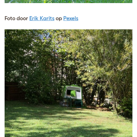
Foto door
Erik Karits
op
Pexels