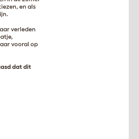
kiezen, en als
jn.
haar verleden
atje,
maar vooral op
aasd dat dit