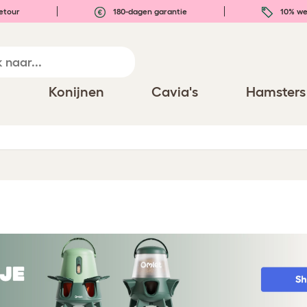
etour
180-dagen garantie
10% we
n
Konijnen
Cavia's
Hamsters