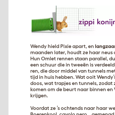
Wendy hield Pixie apart, en
langzaa
maanden later, houdt ze haar neus
Hun Omlet rennen staan parallel, dus
een schuur die in tweeën is verdeeld
ren, die door middel van tunnels me
tijd in huis hebben. Wat ooit Wendy
doos, wat trapjes en tunnels, zoda
komen om de beurt naar binnen en W
krijgen.
Voordat ze ’s ochtends naar haar we
Boerenkool, cavolo nero… gemengd m