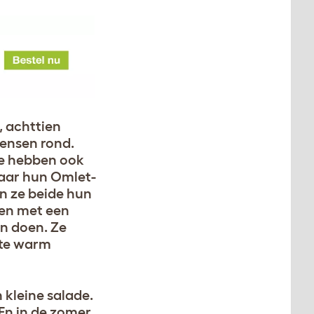
, achttien
ensen rond.
 Ze hebben ook
naar hun Omlet-
en ze beide hun
nen met een
en doen. Ze
 te warm
 kleine salade.
En in de zomer