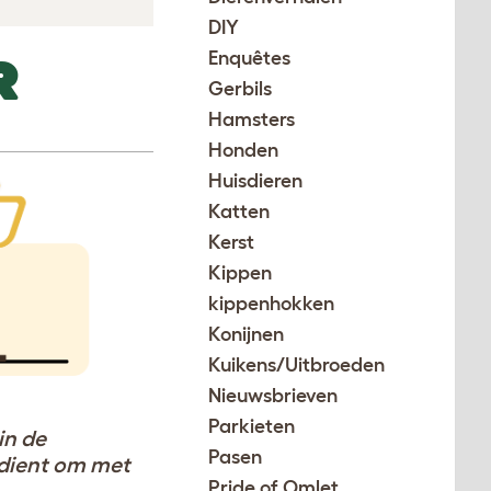
DIY
Enquêtes
R
Gerbils
Hamsters
Honden
Huisdieren
Katten
Kerst
Kippen
kippenhokken
Konijnen
Kuikens/Uitbroeden
Nieuwsbrieven
Parkieten
in de
Pasen
rdient om met
Pride of Omlet