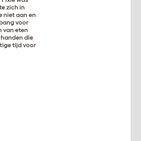
e zich in
ie niet aan en
 bang voor
n van eten
e handen die
ige tijd voor