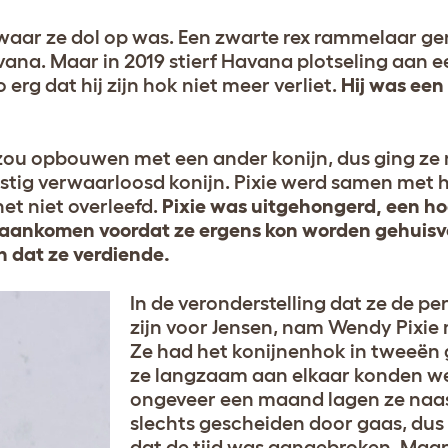
waar ze dol op was. Een zwarte rex rammelaar g
ana. Maar in 2019 stierf Havana plotseling aan e
erg dat hij zijn hok niet meer verliet.
Hij was een 
 zou opbouwen met een ander konijn, dus ging ze
nstig verwaarloosd konijn. Pixie werd samen met
het niet overleefd.
Pixie was uitgehongerd, een ho
t aankomen voordat ze ergens kon worden gehuis
en dat ze verdiende.
In de veronderstelling dat ze de p
zijn voor Jensen, nam Wendy Pixie 
Ze had het konijnenhok in tweeën 
ze langzaam aan elkaar konden w
ongeveer een maand lagen ze naas
slechts gescheiden door gaas, du
dat de tijd was aangebroken. Maar