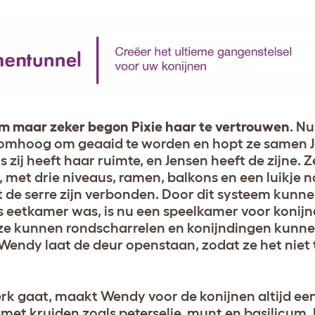
m maar zeker begon Pixie haar te vertrouwen
. Nu
 omhoog om geaaid te worden en hopt ze samen J
 zij heeft haar ruimte, en Jensen heeft de zijne.
, met drie niveaus, ramen, balkons en een luikje 
t de serre zijn verbonden. Door dit systeem kunn
’s eetkamer was, is nu een speelkamer voor konij
t ze kunnen rondscharrelen en konijndingen kunn
endy laat de deur openstaan, zodat ze het niet
rk gaat, maakt Wendy voor de konijnen altijd een
et kruiden zoals peterselie, munt en basilicum. 