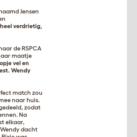
enaamd Jensen
en
heel verdrietig,
 naar de RSPCA
 haar maatje
opje vel en
vest. Wendy
erfect match zou
mee naar huis.
gedeeld, zodat
ennen. Na
t elkaar,
s Wendy dacht
 Pixie was