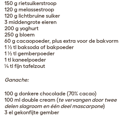
150 g rietsuikerstroop
120 g melassestroop
120 g lichtbruine suiker
3 middengrote eieren
200 g yoghurt
250 g bloem
60 g cacaopoeder, plus extra voor de bakvorm
1 ½ tl baksoda of bakpoeder
1 ½ tl gemberpoeder
1 tl kaneelpoeder
¼ tl fijn tafelzout
Ganache:
100 g donkere chocolade (70% cacao)
100 ml double cream (
te vervangen door twee
delen slagroom en één deel mascarpone
)
3 el gekonfijte gember