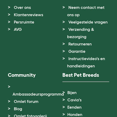
Over ons
Neem contact met
Klantenreviews
ons op
Persruimte
Veelgestelde vragen
AVG
Verzending &
bezorging
Retourneren
Garantie
Instructievideo's en
handleidingen
Community
Best Pet Breeds
Bijen
Ambassadeursprogramma
Cavia's
Omlet forum
Eenden
Blog
Honden
Omlet fotogalerij