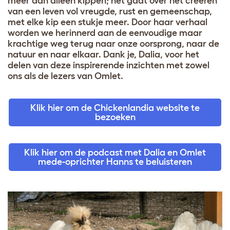
méér dan alleen kippen; het gaat over het creëren
van een leven vol vreugde, rust en gemeenschap,
met elke kip een stukje meer. Door haar verhaal
worden we herinnerd aan de eenvoudige maar
krachtige weg terug naar onze oorsprong, naar de
natuur en naar elkaar. Dank je, Dalia, voor het
delen van deze inspirerende inzichten met zowel
ons als de lezers van Omlet.
Klik hier om de Chickenlandia website te
bezoeken
Klik hier om de podcast met Dalia en Omlet
mede-oprichter Hanns te beluisteren