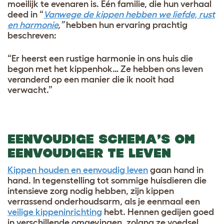
moeilijk te evenaren is. Eén familie, die hun verhaal
deed in “
Vanwege de kippen hebben we liefde, rust
en harmonie
,”
hebben hun ervaring prachtig
beschreven:
“Er heerst een rustige harmonie in ons huis die
begon met het kippenhok… Ze hebben ons leven
veranderd op een manier die ik nooit had
verwacht.”
EENVOUDIGE SCHEMA’S OM
EENVOUDIGER TE LEVEN
Kippen houden en eenvoudig leven
gaan hand in
hand. In tegenstelling tot sommige huisdieren die
intensieve zorg nodig hebben, zijn kippen
verrassend onderhoudsarm, als je eenmaal een
veilige kippeninrichting
hebt. Hennen gedijen goed
in verschillende omgevingen, zolang ze voedsel,