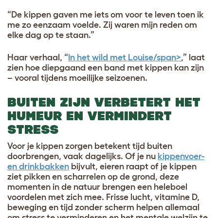
“De kippen gaven me iets om voor te leven toen ik
me zo eenzaam voelde. Zij waren mijn reden om
elke dag op te staan.”
Haar verhaal, “
In het wild met Louise/span>
,” laat
zien hoe diepgaand een band met kippen kan zijn
– vooral tijdens moeilijke seizoenen.
BUITEN ZIJN VERBETERT HET
HUMEUR EN VERMINDERT
STRESS
Voor je kippen zorgen betekent tijd buiten
doorbrengen, vaak dagelijks. Of je nu
kippenvoer-
en drinkbakken
bijvult, eieren raapt of je kippen
ziet pikken en scharrelen op de grond, deze
momenten in de natuur brengen een heleboel
voordelen met zich mee. Frisse lucht, vitamine D,
beweging en tijd zonder scherm helpen allemaal
om stress te verminderen en het mentale welzijn te