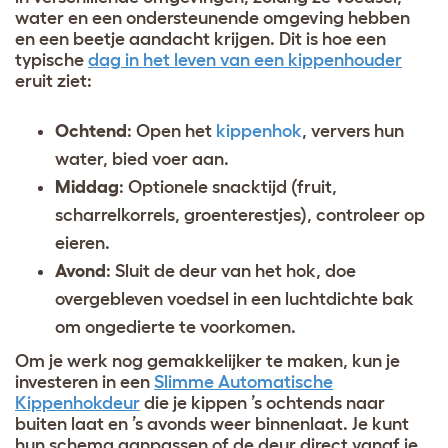
water en een ondersteunende omgeving hebben
en een beetje aandacht krijgen. Dit is hoe een
typische
dag in het leven van een kippenhouder
eruit ziet:
Ochtend
: Open het
kippenhok
, ververs hun
water, bied voer aan.
Middag
: Optionele snacktijd (fruit,
scharrelkorrels, groenterestjes), controleer op
eieren.
Avond
: Sluit de deur van het hok, doe
overgebleven voedsel in een luchtdichte bak
om ongedierte te voorkomen.
Om je werk nog gemakkelijker te maken, kun je
investeren in een
Slimme Automatische
Kippenhokdeur
die je kippen ’s ochtends naar
buiten laat en ’s avonds weer binnenlaat. Je kunt
hun schema aanpassen of de deur direct vanaf je