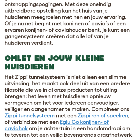
ontsnappingspogingen. Met deze oneindig
uitbreidbare opstelling kan het huis van je
huisdieren meegroeien met hen en jouw ervaring.
Of je nu net begint met konijnen of cavia’s of een
ervaren konijnen- of caviahouder bent, je kunt een
gangensysteem creëren dat alle lof van je
huisdieren verdient.
OMLET EN JOUW KLEINE
HUISDIEREN
Het Zippi tunnelsysteem is niet alleen een slimme
uitvinding, het maakt ook deel uit van een bredere
filosofie die we in al onze producten tot uiting
brengen: het leven met huisdieren opnieuw
vormgeven om het voor iedereen eenvoudiger,
veiliger en aangenamer te maken. Combineer ons
Zippi tunnelsysteem
met een
Zippi ren of speelren
,
of verbind ze met een
Eglu Go konijnen- of
caviahok
om je achtertuin in een handomdraai om
te toveren tot een veilig bovengronds graafnetwerk