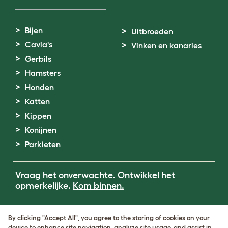
Bijen
Uitbroeden
Cavia's
Vinken en kanaries
Gerbils
Hamsters
Honden
Katten
Kippen
Konijnen
Parkieten
Vraag het onverwachte. Ontwikkel het
opmerkelijke.
Kom binnen.
Terms of Use
By clicking "Accept All", you agree to the storing of cookies on your
Cookie & Privacy Policy
device to enhance site navigation, analyze site usage, and assist in