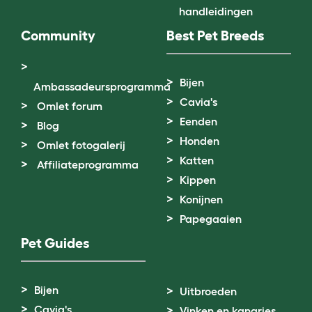
handleidingen
Community
Best Pet Breeds
Bijen
Ambassadeursprogramma
Cavia's
Omlet forum
Eenden
Blog
Honden
Omlet fotogalerij
Katten
Affiliateprogramma
Kippen
Konijnen
Papegaaien
Pet Guides
Bijen
Uitbroeden
Cavia's
Vinken en kanaries