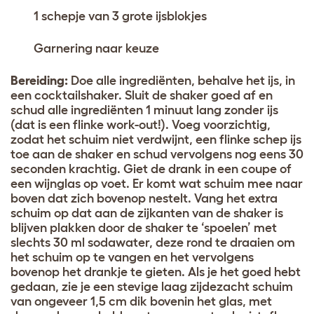
1 schepje van 3 grote ijsblokjes
Garnering naar keuze
Bereiding:
Doe alle ingrediënten, behalve het ijs, in
een cocktailshaker. Sluit de shaker goed af en
schud alle ingrediënten 1 minuut lang zonder ijs
(dat is een flinke work-out!). Voeg voorzichtig,
zodat het schuim niet verdwijnt, een flinke schep ijs
toe aan de shaker en schud vervolgens nog eens 30
seconden krachtig. Giet de drank in een coupe of
een wijnglas op voet. Er komt wat schuim mee naar
boven dat zich bovenop nestelt. Vang het extra
schuim op dat aan de zijkanten van de shaker is
blijven plakken door de shaker te ‘spoelen’ met
slechts 30 ml sodawater, deze rond te draaien om
het schuim op te vangen en het vervolgens
bovenop het drankje te gieten. Als je het goed hebt
gedaan, zie je een stevige laag zijdezacht schuim
van ongeveer 1,5 cm dik bovenin het glas, met