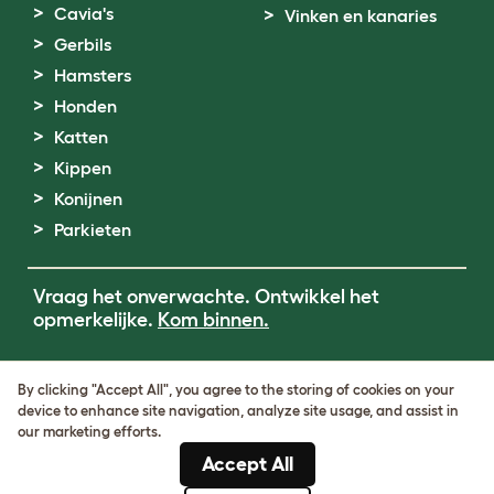
Cavia's
Vinken en kanaries
Gerbils
Hamsters
Honden
Katten
Kippen
Konijnen
Parkieten
Vraag het onverwachte. Ontwikkel het
opmerkelijke.
Kom binnen.
Terms of Use
By clicking "Accept All", you agree to the storing of cookies on your
Cookie & Privacy Policy
device to enhance site navigation, analyze site usage, and assist in
Cookie Settings
our marketing efforts.
Sitemap
Accept All
BTW-nummer: DE317631106