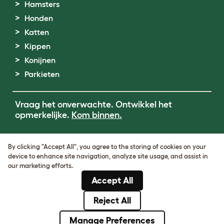
Hamsters
Honden
Katten
Kippen
Konijnen
Parkieten
Vraag het onverwachte. Ontwikkel het
opmerkelijke.
Kom binnen.
Terms of Use
By clicking "Accept All", you agree to the storing of cookies on your
Cookie & Privacy Policy
device to enhance site navigation, analyze site usage, and assist in
Cookie Settings
our marketing efforts.
Sitemap
Accept All
BTW-nummer: DE317631106
KvK-nummer: 05028498
Reject All
© Omlet 2026
Manage Preferences