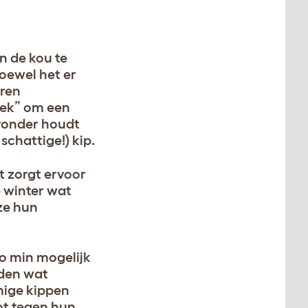
 de kou te
Hoewel het er
eren
niek” om een
eronder houdt
schattige!) kip.
t zorgt ervoor
 winter wat
 ze hun
o min mogelijk
uden wat
mige kippen
ot tegen hun