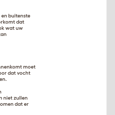
e en buitenste
orkomt dat
ook wat uw
kan
binnenkomt moet
voor dat vocht
en.
n
 niet zullen
rkomen dat er