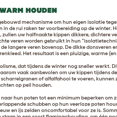
F WARM HOUDEN
gebouwd mechanisme om hun eigen isolatie tegen
 in de rui raken ter voorbereiding op de winter. 
, zullen uw halfnaakte kippen dikkere, dichtere v
ichte veren worden gebruikt in hun “isolatietech
n de langere veren bovenop. De dikke donsveren 
enkleed. Het resultaat is een pluizige, warme (en 
sme, dat tijdens de winter nog sneller werkt. Di
s daarom vaak aanbevolen om uw kippen tijdens de
a scharrelgranen of alfalfahooi te voeren, kunnen
hten op peil houden.
 naar hun poten tot een minimum beperken om z
verlappende schubben op hun veerloze poten ho
uw en ijs zelden oncomfortabel voor ze is. Som
n staan in een soort flamingohouding, om één po