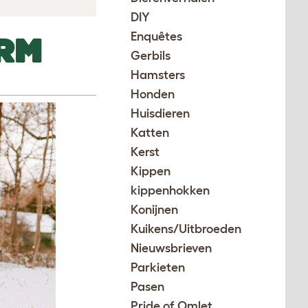
DIY
Enquêtes
RM
Gerbils
Hamsters
Honden
Huisdieren
Katten
Kerst
Kippen
kippenhokken
Konijnen
Kuikens/Uitbroeden
Nieuwsbrieven
Parkieten
Pasen
Pride of Omlet