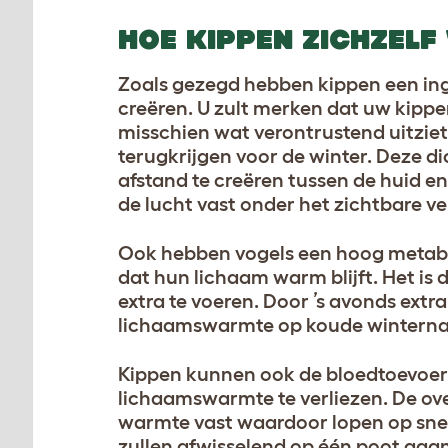
HOE KIPPEN ZICHZEL
Zoals gezegd hebben kippen een in
creëren. U zult merken dat uw kippen
misschien wat verontrustend uitziet
terugkrijgen voor de winter. Deze d
afstand te creëren tussen de huid e
de lucht vast onder het zichtbare ver
Ook hebben vogels een hoog metaboli
dat hun lichaam warm blijft. Het i
extra te voeren. Door ’s avonds extr
lichaamswarmte op koude winternac
Kippen kunnen ook de bloedtoevoer
lichaamswarmte te verliezen. De o
warmte vast waardoor lopen op snee
zullen afwisselend op één poot gaa