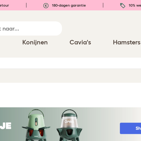
etour
180-dagen garantie
10% we
n
Konijnen
Cavia's
Hamsters