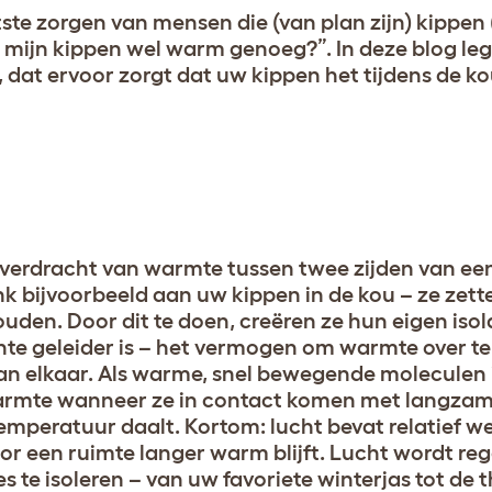
tste zorgen van mensen die (van plan zijn) kippen 
u mijn kippen wel warm genoeg?”. In deze blog le
, dat ervoor zorgt dat uw kippen het tijdens de
overdracht van warmte tussen twee zijden van een
enk bijvoorbeeld aan uw kippen in de kou – ze zet
uden. Door dit te doen, creëren ze hun eigen isol
hte geleider is – het vermogen om warmte over te
van elkaar. Als warme, snel bewegende moleculen 
n warmte wanneer ze in contact komen met langz
temperatuur daalt. Kortom: lucht bevat relatief w
r een ruimte langer warm blijft. Lucht wordt re
s te isoleren – van uw favoriete winterjas tot de