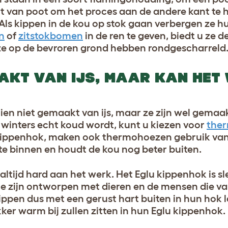
lt van poot om het proces aan de andere kant te 
ls kippen in de kou op stok gaan verbergen ze h
n
of
zitstokbomen
in de ren te geven, biedt u ze 
e op de bevroren grond hebben rondgescharreld
AAKT VAN IJS, MAAR KAN HET
ien niet gemaakt van ijs, maar ze zijn wel gema
s winters echt koud wordt, kunt u kiezen voor
the
lu kippenhok, maken ook thermohoezen gebruik van
e binnen en houdt de kou nog beter buiten.
 altijd hard aan het werk. Het Eglu kippenhok is s
ie zijn ontworpen met dieren en de mensen die va
ippen dus met een gerust hart buiten in hun hok 
kker warm bij zullen zitten in hun Eglu kippenhok.