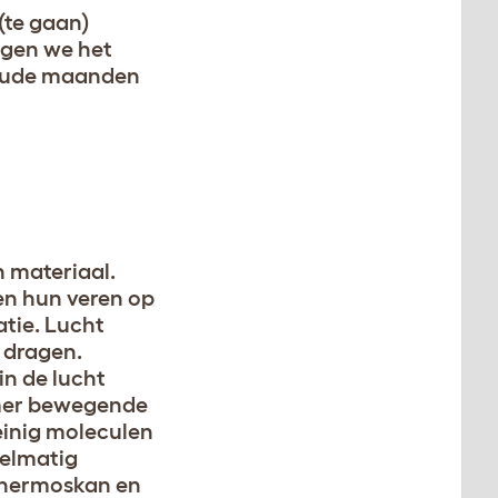
(te gaan)
ggen we het
 koude maanden
 materiaal.
ten hun veren op
atie. Lucht
 dragen.
in de lucht
amer bewegende
einig moleculen
gelmatig
 thermoskan en