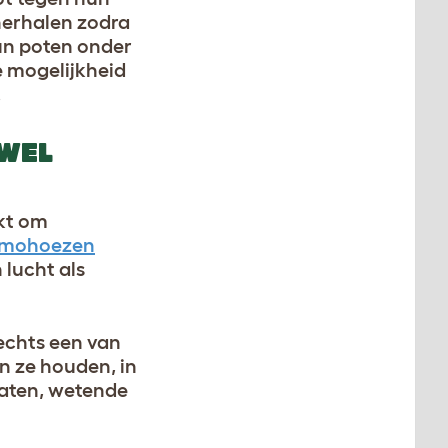
herhalen zodra
un poten onder
de mogelijkheid
.
 WEL
akt om
rmohoezen
 lucht als
lechts een van
n ze houden, in
laten, wetende