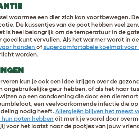
ANTIE
gsel waarmee een dier zich kan voortbewegen. De
atie. De kussentjes van de poot hebben veel ze
het is heel belangrijk om de temperatuur in de ga
er goed kunt vervullen. Als het warmer wordt in d
 voor honden
of
supercomfortabele koelmat voor
rlicht worden.
INGEN
rveren kun je ook een idee krijgen over de gezond
 ongebruikelijke geur hebben, of als het haar tu
t wijzen op een aandoening die door een dierenar
bumblefoot, een veelvoorkomende infectie die op
ndeling nodig heeft.
Allergieën blijven het meest
t hun poten hebben
dit merk je vooral door overma
j voor het laatst naar de pootjes van jouw vrien