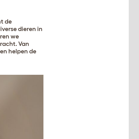
mt de
verse dieren in
ëren we
bracht. Van
en helpen de