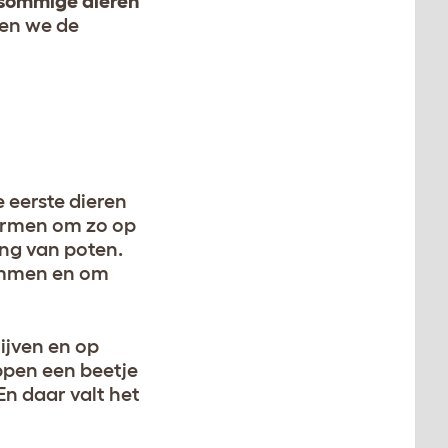
sommige dieren
len we de
 eerste dieren
vormen om zo op
ing van poten.
wemmen en om
ijven en op
ppen een beetje
En daar valt het