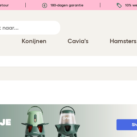
etour
180-dagen garantie
10% we
n
Konijnen
Cavia's
Hamsters