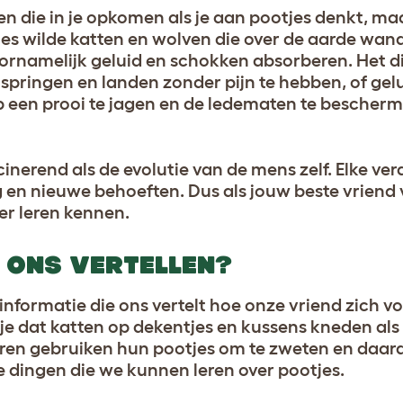
ren die in je opkomen als je aan pootjes denkt, m
ies wilde katten en wolven die over de aarde wand
oornamelijk geluid en schokken absorberen. Het d
 springen en landen zonder pijn te hebben, of gel
op een prooi te jagen en de ledematen te bescher
cinerend als de evolutie van de mens zelf. Elke ver
en nieuwe behoeften. Dus als jouw beste vriend 
er leren kennen.
 ONS VERTELLEN?
informatie die ons vertelt hoe onze vriend zich vo
 je dat katten op dekentjes en kussens kneden als z
ren gebruiken hun pootjes om te zweten en daard
le dingen die we kunnen leren over pootjes.