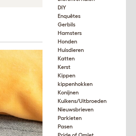
DIY
Enquêtes
Gerbils
Hamsters
Honden
Huisdieren
Katten
Kerst
Kippen
kippenhokken
Konijnen
Kuikens/Uitbroeden
Nieuwsbrieven
Parkieten
Pasen
Pride of Omlet