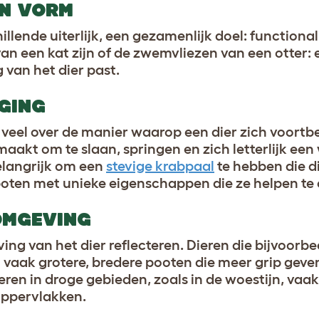
EN VORM
lende uiterlijk, een gezamenlijk doel: functionali
n een kat zijn of de zwemvliezen van een otter: e
 van het dier past.
GING
 veel over de manier waarop een dier zich voort
aakt om te slaan, springen en zich letterlijk een
elangrijk om een
stevige krabpaal
te hebben die di
 poten met unieke eigenschappen die ze helpen te 
OMGEVING
ing van het dier reflecteren. Dieren die bijvoorbe
vaak grotere, bredere pooten die meer grip geven
en in droge gebieden, zoals in de woestijn, vaa
oppervlakken.