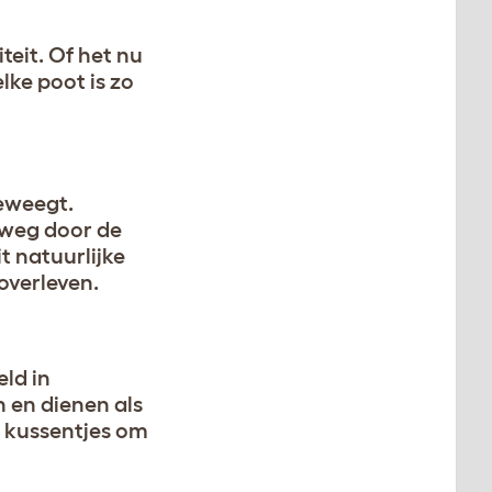
teit. Of het nu
lke poot is zo
beweegt.
 weg door de
t natuurlijke
overleven.
eld in
 en dienen als
k kussentjes om