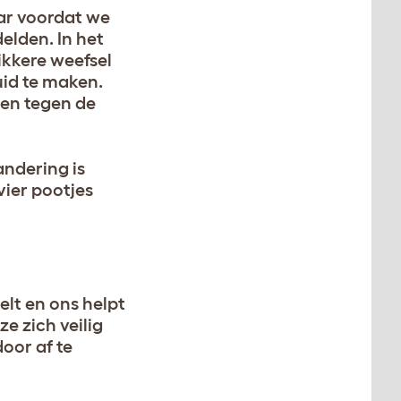
aar voordat we
elden. In het
ikkere weefsel
uid te maken.
men tegen de
andering is
vier pootjes
elt en ons helpt
e zich veilig
oor af te