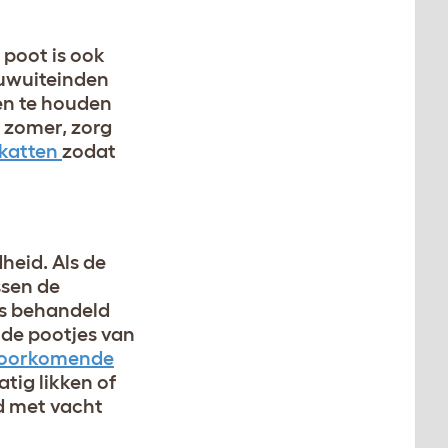
 poot is ook
nuwuiteinden
ten te houden
e zomer, zorg
 katten
zodat
heid. Als de
ssen de
ts behandeld
 de pootjes van
 voorkomende
tig likken of
d met vacht