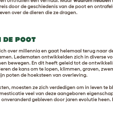
l en onthullen een verhaal. Maar
waarom hebben 
reis door de geschiedenis van de poot en ontrafe
even over de dieren die ze dragen.
N DE POOT
ch over millennia en gaat helemaal terug naar de
wamen. Ledematen ontwikkelden zich in diverse 
nen bewegen. En dit heeft geleid tot de ontwikkel
dieren de kans om te lopen, klimmen, graven, z
ijn poten de hoeksteen van overleving.
en, moesten ze zich verdedigen om in leven te bl
omesticatie veel van deze aangeboren eigenscha
n onveranderd gebleven door jaren evolutie heen. 