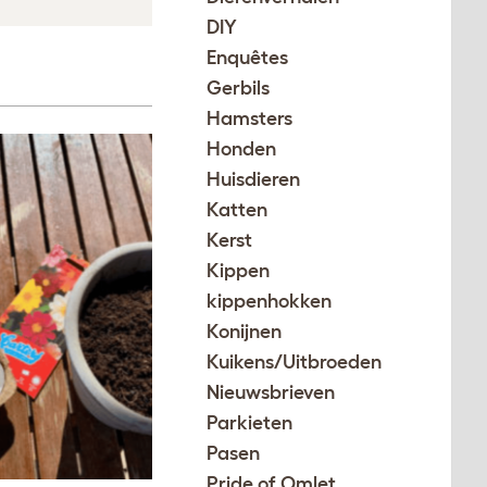
DIY
Enquêtes
Gerbils
Hamsters
Honden
Huisdieren
Katten
Kerst
Kippen
kippenhokken
Konijnen
Kuikens/Uitbroeden
Nieuwsbrieven
Parkieten
Pasen
Pride of Omlet