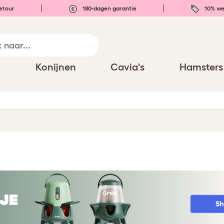
etour
180-dagen garantie
10% we
n
Konijnen
Cavia's
Hamsters