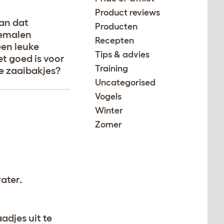
Product reviews
dan dat
Producten
gemalen
Recepten
een leuke
Tips & advies
et goed is voor
Training
re zaaibakjes?
Uncategorised
Vogels
Winter
Zomer
ater.
adjes uit te