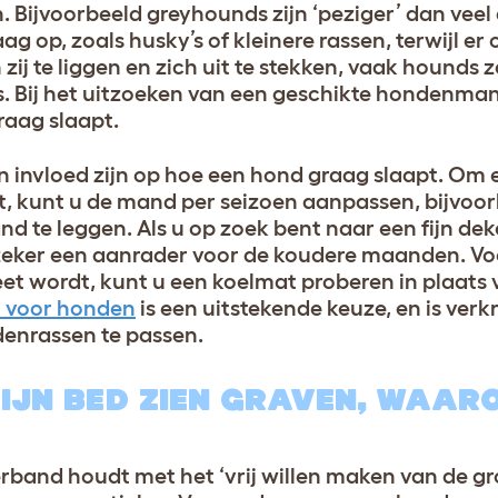
n. Bijvoorbeeld greyhounds zijn ‘peziger’ dan veel
g op, zoals husky’s of kleinere rassen, terwijl er
zij te liggen en zich uit te stekken, vaak hounds z
. Bij het uitzoeken van een geschikte hondenma
raag slaapt.
an invloed zijn op hoe een hond graag slaapt. Om 
t, kunt u de mand per seizoen aanpassen, bijvoo
d te leggen. Als u op zoek bent naar een fijn dek
eker een aanrader voor de koudere maanden. V
eet wordt, kunt u een koelmat proberen in plaats 
 voor honden
is een uitstekende keuze, en is verkr
denrassen te passen.
 ZIJN BED ZIEN GRAVEN, WAAR
verband houdt met het ‘vrij willen maken van de g