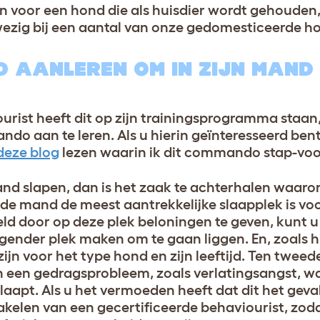
n voor een hond die als huisdier wordt gehouden, 
wezig bij een aantal van onze gedomesticeerde h
D AANLEREN OM IN ZIJN MAND
urist heeft dit op zijn trainingsprogramma staa
do aan te leren. Als u hierin geïnteresseerd be
deze blog
lezen waarin ik dit commando stap-voor
nd slapen, dan is het zaak te achterhalen waarom 
 de mand de meest aantrekkelijke slaapplek is vo
eld door op deze plek beloningen te geven, kunt u
igender plek maken om te gaan liggen. En, zoals 
jn voor het type hond en zijn leeftijd. Ten tweed
an een gedragsprobleem, zoals verlatingsangst, 
aapt. Als u het vermoeden heeft dat dit het geval 
hakelen van een gecertificeerde behaviourist, zo