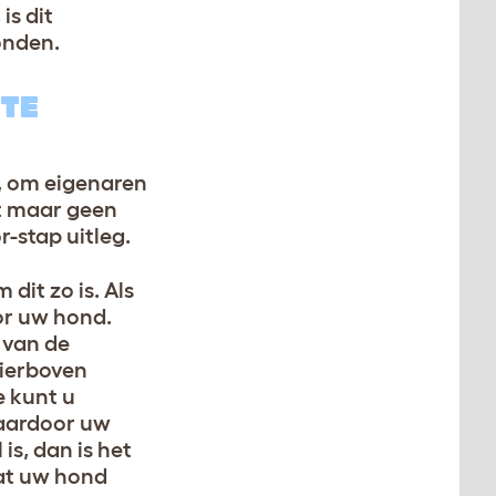
is dit
onden.
 TE
n, om eigenaren
nt maar geen
-stap uitleg.
dit zo is. Als
or uw hond.
 van de
hierboven
e kunt u
waardoor uw
is, dan is het
dat uw hond