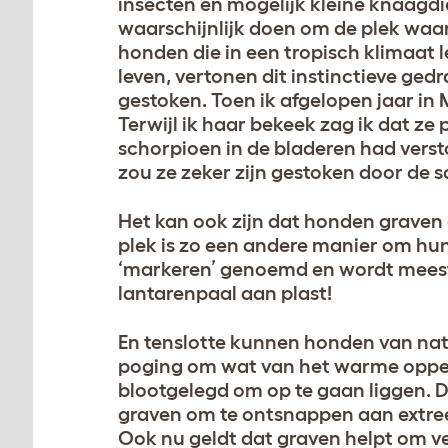
insecten en mogelijk kleine knaagd
waarschijnlijk doen om de plek waa
honden die in een tropisch klimaat 
leven, vertonen dit instinctieve ge
gestoken. Toen ik afgelopen jaar in 
Terwijl ik haar bekeek zag ik dat ze
schorpioen in de bladeren had verst
zou ze zeker zijn gestoken door de 
Het kan ook zijn dat honden graven
plek is zo een andere manier om hun 
‘markeren’ genoemd en wordt meest
lantarenpaal aan plast!
En tenslotte kunnen honden van na
poging om wat van het warme opperp
blootgelegd om op te gaan liggen. 
graven om te ontsnappen aan extree
Ook nu geldt dat graven helpt om ve