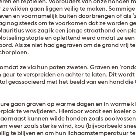
ieren en reptielen. Voorouders van onze honden m
r ze wilden gaan liggen veilig te maken. Sommige
leven en voornamelijk buiten doorbrengen of als 
drag nog steeds om te voorkomen dat ze worden g
Mauritius was zag ik een jonge straathond een ple
 plotseling stopte en oplettend werd omdat ze een
oord. Als ze niet had gegraven om de grond vrij t
schorpioen.
 omdat ze via hun poten zweten. Graven en ‘rond
geur te verspreiden en achter te laten. Dit wordt
al geassocieerd met het beeld van een hond die 
ture gaan graven op warme dagen en in warme kl
lak te verwijderen. Hierdoor wordt een koeler 
Daarnaast kunnen wilde honden zoals poolvossen 
m weer zoals sterke wind, kou (bijvoorbeeld sne
ilig te blijven en om hun lichaamstemperatuur te