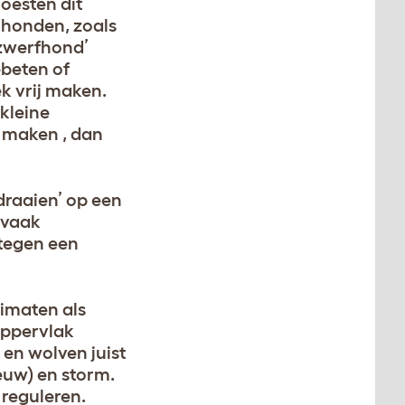
oesten dit
 honden, zoals
‘zwerfhond’
ebeten of
k vrij maken.
 kleine
e maken , dan
draaien’ op een
 vaak
tegen een
imaten als
oppervlak
en wolven juist
euw) en storm.
 reguleren.