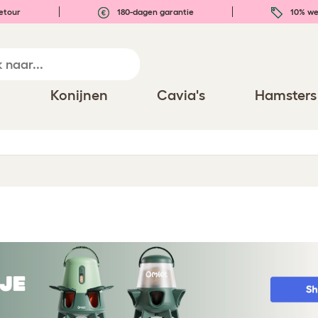
etour
180-dagen garantie
10% we
n
Konijnen
Cavia's
Hamsters