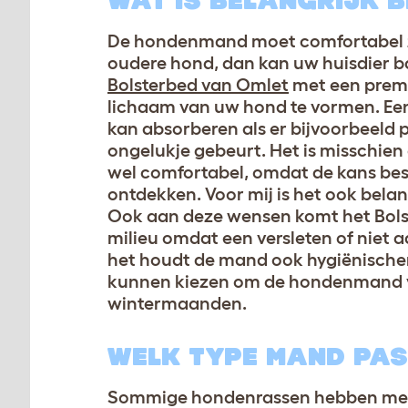
WAT IS BELANGRIJK B
De hondenmand moet comfortabel zijn
oudere hond, dan kan uw huisdier b
Bolsterbed van Omlet
met een premi
lichaam van uw hond te vormen. Ee
kan absorberen als er bijvoorbeeld
ongelukje gebeurt. Het is misschien
wel comfortabel, omdat de kans bes
ontdekken. Voor mij is het ook bela
Ook aan deze wensen komt het Bolste
milieu omdat een versleten of nie
het houdt de mand ook hygiënische
kunnen kiezen om de hondenmand va
wintermaanden.
WELK TYPE MAND PAS
Sommige hondenrassen hebben meer