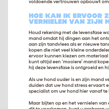
voldoende vertrouwen opbouwt om fy
HOE KAN IK ERVOOR 
VERNIELEN VAN ZIJN
Houd rekening met de levensfase wa
mand omdat hij dingen aan het ontde
aan zijn tandvlees als er nieuwe tan
kopen die niet veel kleine onderdel
ervoor kunnen kiezen om materiaal t
kunt altijd een ‘mooiere’ mand kop
hij deze levensfase is ontgroeid en 
Als uw hond ouder is en zijn mand ver
duiden dat uw hond stress ervaart en
specialist om uw hond hier vanaf te
Maar bijten op en het vernielen va
dit te voorkomen, kunt u proberen 