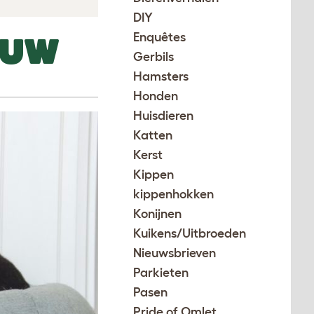
DIY
Enquêtes
 UW
Gerbils
Hamsters
Honden
Huisdieren
Katten
Kerst
Kippen
kippenhokken
Konijnen
Kuikens/Uitbroeden
Nieuwsbrieven
Parkieten
Pasen
Pride of Omlet