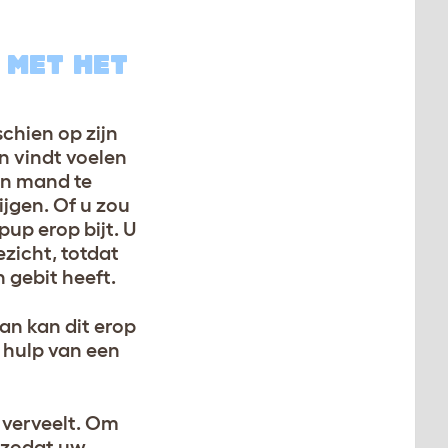
 MET HET
chien op zijn
n vindt voelen
een mand te
ijgen. Of u zou
up erop bijt. U
zicht, totdat
 gebit heeft.
dan kan dit erop
l hulp van een
 verveelt. Om
 zodat uw