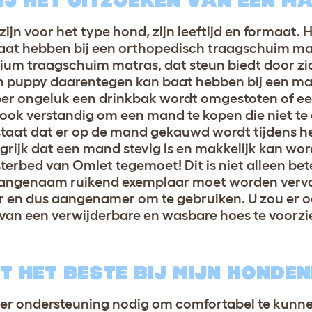
IJ HET UITZOEKEN VAN EEN M
 voor het type hond, zijn leeftijd en formaat. H
aat hebben bij een orthopedisch traagschuim mat
um traagschuim matras, dat steun biedt door zi
n puppy daarentegen kan baat hebben bij een ma
 per ongeluk een drinkbak wordt omgestoten of e
 ook verstandig om een mand te kopen die niet te
taat dat er op de mand gekauwd wordt tijdens he
ngrijk dat een mand stevig is en makkelijk kan w
rbed van Omlet tegemoet! Dit is niet alleen bet
t aangenaam ruikend exemplaar moet worden ver
r en dus aangenamer om te gebruiken. U zou er o
n een verwijderbare en wasbare hoes te voorzien
T HET BESTE BIJ MIJN HONDE
 ondersteuning nodig om comfortabel te kunnen