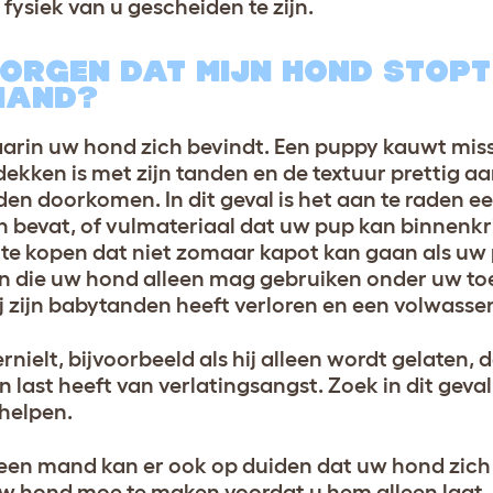
siek van u gescheiden te zijn.
ZORGEN DAT MIJN HOND STOPT
 MAND?
arin uw hond zich bevindt. Een puppy kauwt miss
kken is met zijn tanden en de textuur prettig aa
den doorkomen. In dit geval is het aan te raden 
en bevat, of vulmateriaal dat uw pup kan binnenkr
e kopen dat niet zomaar kapot kan gaan als uw p
en die uw hond alleen mag gebruiken onder uw toe
hij zijn babytanden heeft verloren en een volwassen
nielt, bijvoorbeeld als hij alleen wordt gelaten, 
 last heeft van verlatingsangst. Zoek in dit geva
 helpen.
n een mand kan er ook op duiden dat uw hond zich
uw hond moe te maken voordat u hem alleen laat,