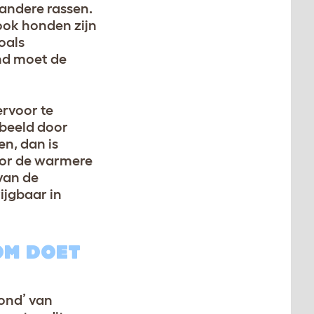
 andere rassen.
 ook honden zijn
oals
nd moet de
ervoor te
rbeeld door
en, dan is
oor de warmere
van de
ijgbaar in
OM DOET
rond’ van