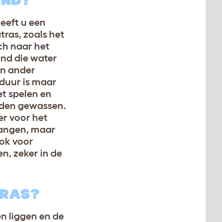
AND?
eeft u een
ras, zoals het
ch naar het
nd die water
en ander
 duur is maar
t spelen en
orden gewassen.
er voor het
vangen, maar
ok voor
, zeker in de
NRAS?
 liggen en de