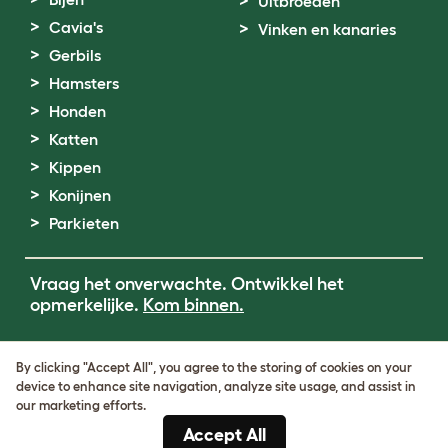
Uitbroeden
Cavia's
Vinken en kanaries
Gerbils
Hamsters
Honden
Katten
Kippen
Konijnen
Parkieten
Vraag het onverwachte. Ontwikkel het
opmerkelijke.
Kom binnen.
Terms of Use
By clicking "Accept All", you agree to the storing of cookies on your
Cookie & Privacy Policy
device to enhance site navigation, analyze site usage, and assist in
Cookie Settings
our marketing efforts.
Sitemap
Accept All