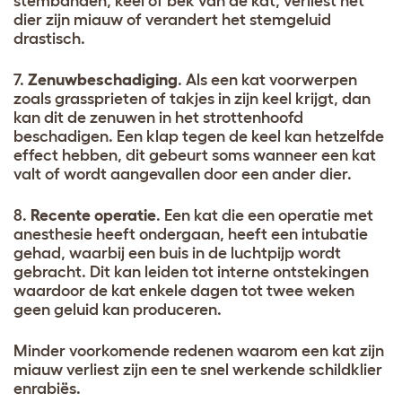
stembanden, keel of bek van de kat, verliest het
dier zijn miauw of verandert het stemgeluid
drastisch.
7.
Zenuwbeschadiging
. Als een kat voorwerpen
zoals grassprieten of takjes in zijn keel krijgt, dan
kan dit de zenuwen in het strottenhoofd
beschadigen. Een klap tegen de keel kan hetzelfde
effect hebben, dit gebeurt soms wanneer een kat
valt of wordt aangevallen door een ander dier.
8.
Recente operatie
. Een kat die een operatie met
anesthesie heeft ondergaan, heeft een intubatie
gehad, waarbij een buis in de luchtpijp wordt
gebracht. Dit kan leiden tot interne ontstekingen
waardoor de kat enkele dagen tot twee weken
geen geluid kan produceren.
Minder voorkomende redenen waarom een kat zijn
miauw verliest zijn een te snel werkende schildklier
en
rabiës.