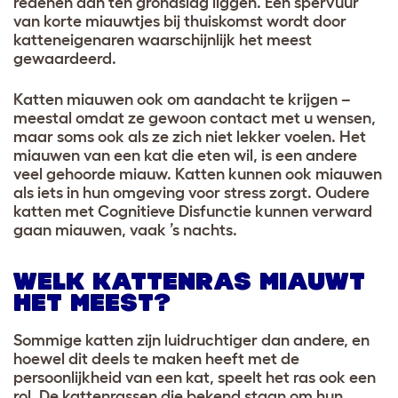
redenen aan ten grondslag liggen. Een spervuur
van korte miauwtjes bij thuiskomst wordt door
katteneigenaren waarschijnlijk het meest
gewaardeerd.
Katten miauwen ook om aandacht te krijgen –
meestal omdat ze gewoon contact met u wensen,
maar soms ook als ze zich niet lekker voelen. Het
miauwen van een kat die eten wil, is een andere
veel gehoorde miauw. Katten kunnen ook miauwen
als iets in hun omgeving voor stress zorgt. Oudere
katten met Cognitieve Disfunctie kunnen verward
gaan miauwen, vaak ’s nachts.
WELK KATTENRAS MIAUWT
HET MEEST?
Sommige katten zijn luidruchtiger dan andere, en
hoewel dit deels te maken heeft met de
persoonlijkheid van een kat, speelt het ras ook een
rol. De kattenrassen die bekend staan om hun