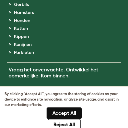
Gerbils
Hamsters
Honden
Katten
Kippen
Konijnen
Parkieten
Vraag het onverwachte. Ontwikkel het
opmerkelijke.
Kom binnen.
Terms of Use
By clicking "Accept All", you agree to the storing of cookies on your
Cookie & Privacy Policy
device to enhance site navigation, analyze site usage, and assist in
Cookie Settings
our marketing efforts.
Sitemap
Accept All
BTW-nummer: DE317631106
KvK-nummer: 05028498
Reject All