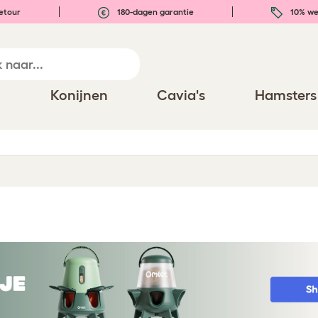
etour
180-dagen garantie
10% we
n
Konijnen
Cavia's
Hamsters