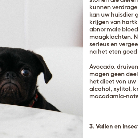
kunnen verdragen
kan uw huisdier ga
krijgen van hart
abnormale bloed
maagklachten. N
serieus en vergee
na het eten goed
Avocado, druiven
mogen geen deel
het dieet van uw 
alcohol, xylitol, 
macadamia-note
3. Vallen en inse