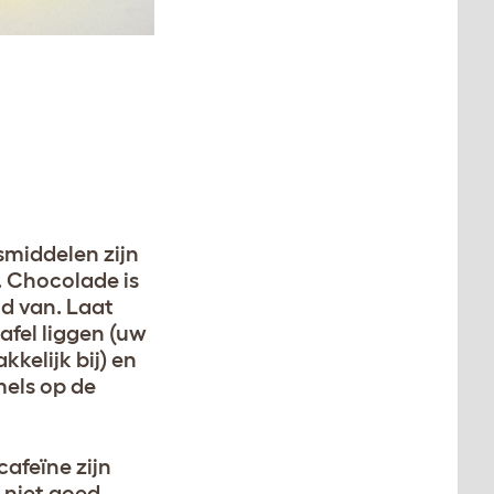
smiddelen zijn
. Chocolade is
ld van. Laat
afel liggen (uw
kkelijk bij) en
mels op de
afeïne zijn
n niet goed