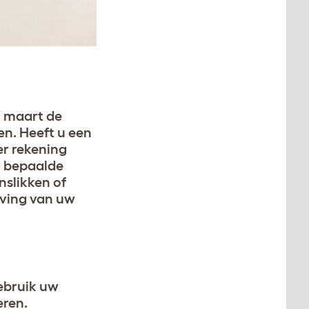
t maart de
en. Heeft u een
er rekening
g bepaalde
nslikken of
eving van uw
Gebruik uw
eren.