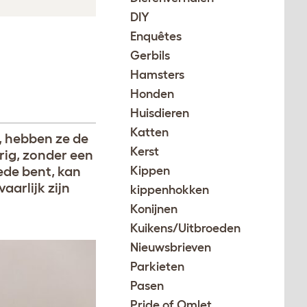
DIY
Enquêtes
Gerbils
Hamsters
Honden
Huisdieren
Katten
, hebben ze de
Kerst
erig, zonder een
oede bent, kan
Kippen
aarlijk zijn
kippenhokken
Konijnen
Kuikens/Uitbroeden
Nieuwsbrieven
Parkieten
Pasen
Pride of Omlet