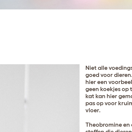
Niet alle voeding
goed voor dieren
hier een voorbee
geen koekjes op t
kat kan hier gema
pas op voor krui
vloer.
Theobromine en c
stoffen die diere