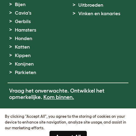
Bijen
Uitbroeden
Cavia's
Vinken en kanaries
Gerbils
Hamsters
Honden
Katten
Kippen
Konijnen
Parkieten
Vraag het onverwachte. Ontwikkel het
opmerkelijke.
Kom binnen.
Terms of Use
By clicking "Accept All", you agree to the storing of cookies on your
Cookie & Privacy Policy
device to enhance site navigation, analyze site usage, and assist in
Cookie Settings
our marketing efforts.
Sitemap