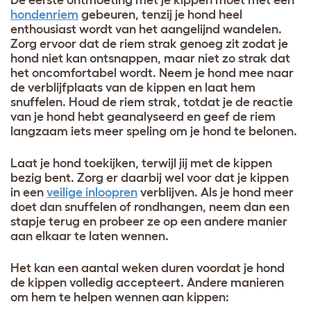
De eerste ontmoeting met je kippen moet met een
hondenriem
gebeuren, tenzij je hond heel
enthousiast wordt van het aangelijnd wandelen.
Zorg ervoor dat de riem strak genoeg zit zodat je
hond niet kan ontsnappen, maar niet zo strak dat
het oncomfortabel wordt. Neem je hond mee naar
de verblijfplaats van de kippen en laat hem
snuffelen. Houd de riem strak, totdat je de reactie
van je hond hebt geanalyseerd en geef de riem
langzaam iets meer speling om je hond te belonen.
Laat je hond toekijken, terwijl jij met de kippen
bezig bent. Zorg er daarbij wel voor dat je kippen
in een
veilige inloopren
verblijven. Als je hond meer
doet dan snuffelen of rondhangen, neem dan een
stapje terug en probeer ze op een andere manier
aan elkaar te laten wennen.
Het kan een aantal weken duren voordat je hond
de kippen volledig accepteert. Andere manieren
om hem te helpen wennen aan kippen: