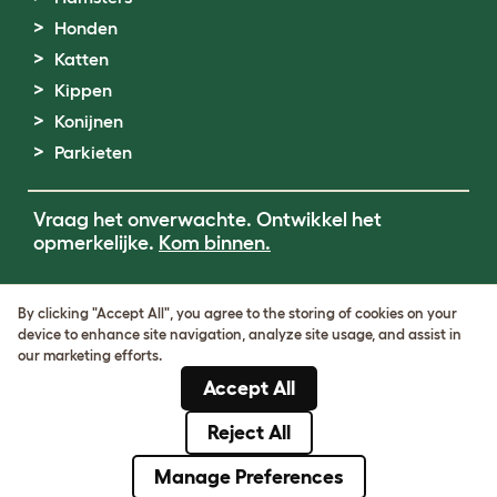
Honden
Katten
Kippen
Konijnen
Parkieten
Vraag het onverwachte. Ontwikkel het
opmerkelijke.
Kom binnen.
Terms of Use
By clicking "Accept All", you agree to the storing of cookies on your
Cookie & Privacy Policy
device to enhance site navigation, analyze site usage, and assist in
Cookie Settings
our marketing efforts.
Sitemap
Accept All
BTW-nummer: DE317631106
KvK-nummer: 05028498
Reject All
© Omlet 2026
Manage Preferences