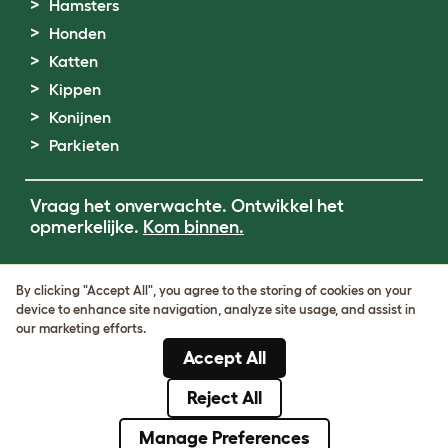
Hamsters
Honden
Katten
Kippen
Konijnen
Parkieten
Vraag het onverwachte. Ontwikkel het
opmerkelijke.
Kom binnen.
Terms of Use
By clicking "Accept All", you agree to the storing of cookies on your
Cookie & Privacy Policy
device to enhance site navigation, analyze site usage, and assist in
Cookie Settings
our marketing efforts.
Sitemap
Accept All
BTW-nummer: DE317631106
KvK-nummer: 05028498
Reject All
© Omlet 2026
Manage Preferences