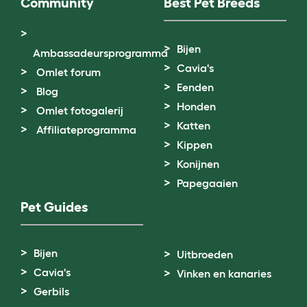
Community
Best Pet Breeds
Bijen
Ambassadeursprogramma
Cavia's
Omlet forum
Eenden
Blog
Honden
Omlet fotogalerij
Katten
Affiliateprogramma
Kippen
Konijnen
Papegaaien
Pet Guides
Bijen
Uitbroeden
Cavia's
Vinken en kanaries
Gerbils