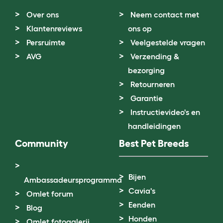
Over ons
Neem contact met
Klantenreviews
ons op
Persruimte
Veelgestelde vragen
AVG
Verzending &
bezorging
Retourneren
Garantie
Instructievideo's en
handleidingen
Community
Best Pet Breeds
Bijen
Ambassadeursprogramma
Cavia's
Omlet forum
Eenden
Blog
Honden
Omlet fotogalerij