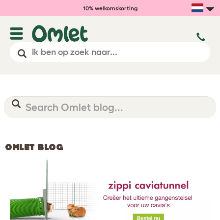
10% welkomskorting
OMLET BLOG