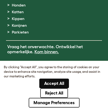
Honden
Katten
Kippen
Konijnen
Parkieten
Vraag het onverwachte. Ontwikkel het
opmerkelijke.
Kom binnen.
Terms of Use
By clicking "Accept All", you agree to the storing of cookies on your
Cookie & Privacy Policy
device to enhance site navigation, analyze site usage, and assist in
Cookie Settings
our marketing efforts.
Sitemap
Accept All
BTW-nummer: DE317631106
KvK-nummer: 05028498
Reject All
© Omlet 2026
Manage Preferences