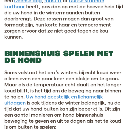
een
Deense dog
,
mastiff
of
Duitse staande
korthaar
heeft, pas dan op met de hoeveelheid tijd
die uw hond in de wintermaanden buiten
doorbrengt. Deze rassen mogen dan groot van
formaat zijn, hun korte haar en temperament
zorgen ervoor dat ze niet goed tegen de kou
kunnen
.
BINNENSHUIS S
PELEN MET
DE HOND
Soms volstaat het om ’s winters bij echt koud weer
alleen even een paar keer een blokje om te gaan.
Maar als de temperatuur echt daalt en het langer
koud blijft, is het tijd om de beweging naar binnen
te halen.
Uw hond geestelijk en lichamelijk
uitdagen
is ook tijdens de winter belangrijk, nu de
tijd dat uw hond buiten kan zijn beperkt is. Dit zijn
een aantal manieren om hond binnenshuis
beweging te geven en uit te dagen als het te koud
is om buiten te spelen: