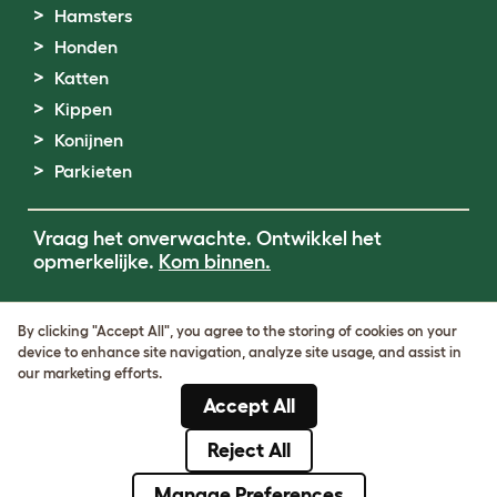
Hamsters
Honden
Katten
Kippen
Konijnen
Parkieten
Vraag het onverwachte. Ontwikkel het
opmerkelijke.
Kom binnen.
Terms of Use
By clicking "Accept All", you agree to the storing of cookies on your
Cookie & Privacy Policy
device to enhance site navigation, analyze site usage, and assist in
Cookie Settings
our marketing efforts.
Sitemap
Accept All
BTW-nummer: DE317631106
KvK-nummer: 05028498
Reject All
© Omlet 2026
Manage Preferences