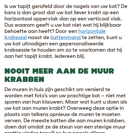
Is uw tapijt gerafeld door de nagels van uw kat? De
kans is dan groot dat uw kat liever krabt op een
horizontaal oppervlak dan op een verticaal vlak.
Dus waarom geeft u uw kat niet wat hij blijkbaar
behoefte aan heeft? Door een
horizontale
krabpaal
naast de
kattenmand
te zetten, kunt u
uw kat uitnodigen een gepersonaliseerde
krabsessie te houden om zo te voorkomen dat hij
aan het tapijt krabt. Iedereen blij.
NOOIT MEER AAN DE MUUR
KRABBEN
De muren in huis zijn geschikt om versierd te
worden met foto’s van uw prachtige kat – niet met
sporen van hun klauwen. Maar wat kunt u doen als
uw kat aan muren krabt? Overweeg deze optie in
plaats van telkens opnieuw de muren te moeten
verven. De meeste katten die aan muren krabben,
doen dat omdat ze de steun van een stevige muur
prettig vinden terwijl ze hun nagels slijpen.