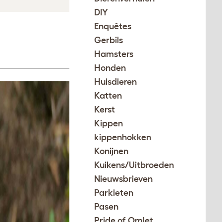
DIY
Enquêtes
Gerbils
Hamsters
Honden
Huisdieren
Katten
Kerst
Kippen
kippenhokken
Konijnen
Kuikens/Uitbroeden
Nieuwsbrieven
Parkieten
Pasen
Pride of Omlet