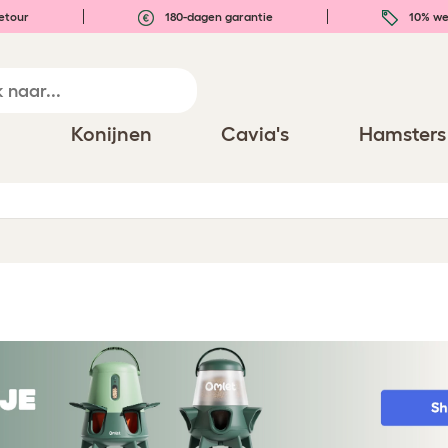
etour
180-dagen garantie
10% we
n
Konijnen
Cavia's
Hamsters