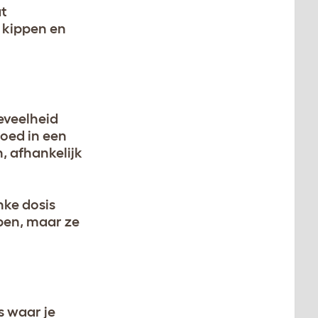
at
 kippen en
eveelheid
oed in een
, afhankelijk
nke dosis
ppen, maar ze
s waar je