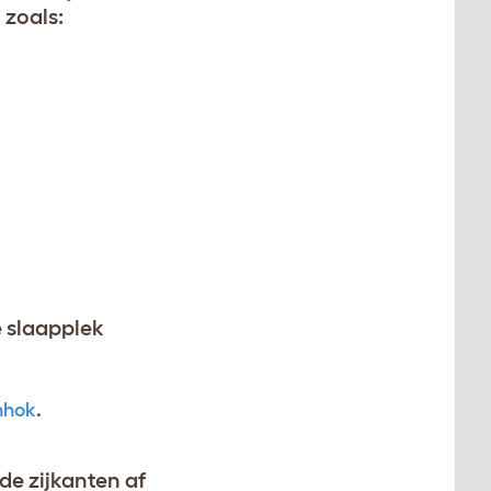
 zoals:
 slaapplek
nhok
.
e zijkanten af