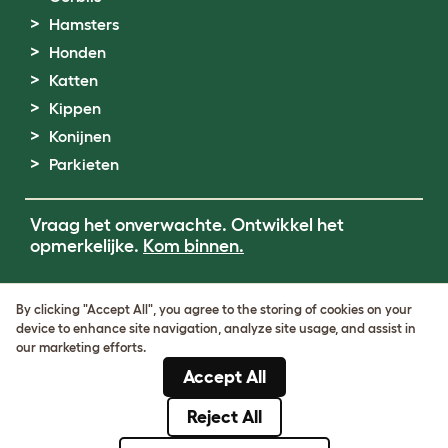
Hamsters
Honden
Katten
Kippen
Konijnen
Parkieten
Vraag het onverwachte. Ontwikkel het
opmerkelijke.
Kom binnen.
Terms of Use
By clicking "Accept All", you agree to the storing of cookies on your
Cookie & Privacy Policy
device to enhance site navigation, analyze site usage, and assist in
Cookie Settings
our marketing efforts.
Sitemap
Accept All
BTW-nummer: DE317631106
KvK-nummer: 05028498
Reject All
© Omlet 2026