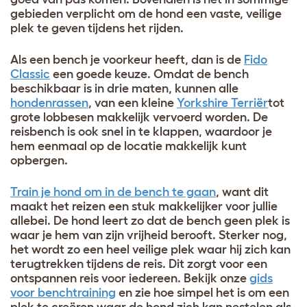
gebieden verplicht om de hond een vaste, veilige
plek te geven tijdens het rijden.
Als een bench je voorkeur heeft, dan is de
Fido
Classic
een goede keuze. Omdat de bench
beschikbaar is in drie maten, kunnen alle
hondenrassen
, van een kleine
Yorkshire Terriër
tot
grote lobbesen makkelijk vervoerd worden. De
reisbench is ook snel in te klappen, waardoor je
hem eenmaal op de locatie makkelijk kunt
opbergen.
Train je hond om in de bench te gaan
, want dit
maakt het reizen een stuk makkelijker voor jullie
allebei. De hond leert zo dat de bench geen plek is
waar je hem van zijn vrijheid berooft. Sterker nog,
het wordt zo een heel veilige plek waar hij zich kan
terugtrekken tijdens de reis. Dit zorgt voor een
ontspannen reis voor iedereen. Bekijk onze
gids
voor benchtraining
en zie hoe simpel het is om een
plek te creëren waar de hond zich kan nestelen als