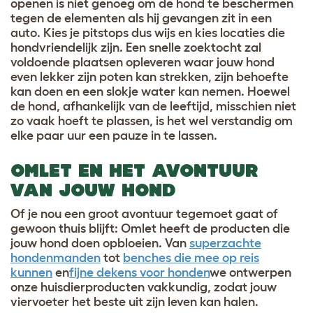
openen is niet genoeg om de hond te beschermen
tegen de elementen als hij gevangen zit in een
auto. Kies je pitstops dus wijs en kies locaties die
hondvriendelijk zijn. Een snelle zoektocht zal
voldoende plaatsen opleveren waar jouw hond
even lekker zijn poten kan strekken, zijn behoefte
kan doen en een slokje water kan nemen. Hoewel
de hond, afhankelijk van de leeftijd, misschien niet
zo vaak hoeft te plassen, is het wel verstandig om
elke paar uur een pauze in te lassen.
OMLET EN HET AVONTUUR
VAN JOUW HOND
Of je nou een groot avontuur tegemoet gaat of
gewoon thuis blijft: Omlet heeft de producten die
jouw hond doen opbloeien. Van
superzachte
hondenmanden
tot
benches die mee op reis
kunnen
en
fijne dekens voor honden
we ontwerpen
onze huisdierproducten vakkundig, zodat jouw
viervoeter het beste uit zijn leven kan halen.