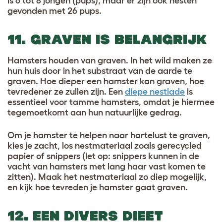
is 6 tot 8 jongen (pups), maar er zijn ook nesten
gevonden met 26 pups.
11. GRAVEN IS BELANGRIJK
Hamsters houden van graven. In het wild maken ze
hun huis door in het substraat van de aarde te
graven. Hoe dieper een hamster kan graven, hoe
tevredener ze zullen zijn. Een
diepe nestlade
is
essentieel voor tamme hamsters, omdat je hiermee
tegemoetkomt aan hun natuurlijke gedrag.
Om je hamster te helpen naar hartelust te graven,
kies je zacht, los nestmateriaal zoals gerecycled
papier of snippers (let op: snippers kunnen in de
vacht van hamsters met lang haar vast komen te
zitten). Maak het nestmateriaal zo diep mogelijk,
en kijk hoe tevreden je hamster gaat graven.
12. EEN DIVERS DIEET