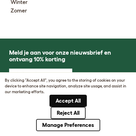
Winter
Zomer
Meld je aan voor onze nieuwsbrief en
ontvang 10% korting
Klik hier om je aan te melden
By clicking "Accept All", you agree to the storing of cookies on your
device to enhance site navigation, analyze site usage, and assist in
our marketing efforts.
Over ons
Hulp nodig?
Accept All
Over ons
Neem contact met
Reject All
Klantenreviews
ons op
Manage Preferences
Persruimte
Veelgestelde vragen