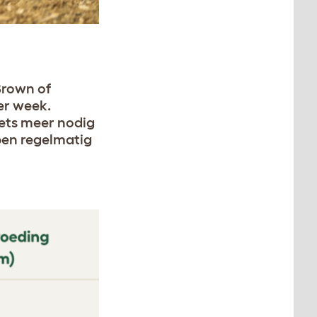
Brown of
er week.
iets meer nodig
ppen regelmatig