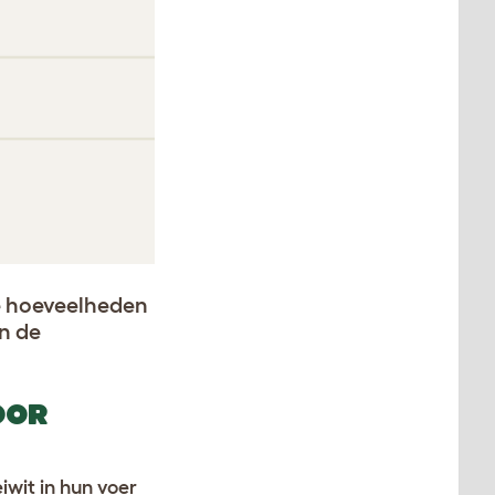
ne hoeveelheden
in de
OOR
iwit in hun voer