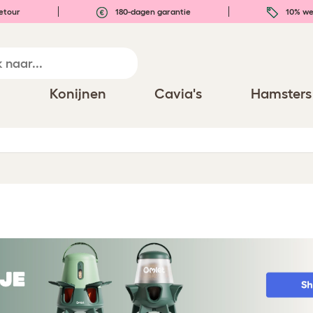
etour
180-dagen garantie
10% we
n
Konijnen
Cavia's
Hamsters