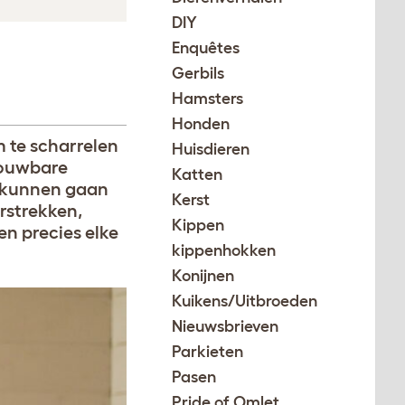
DIY
Enquêtes
Gerbils
Hamsters
Honden
 te scharrelen
Huisdieren
rouwbare
Katten
k kunnen gaan
Kerst
rstrekken,
Kippen
en precies elke
kippenhokken
Konijnen
Kuikens/Uitbroeden
Nieuwsbrieven
Parkieten
Pasen
Pride of Omlet