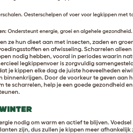
erschalen. Oesterschelpen of voer voor legkippen met
en
: Ondersteunt energie, groei en algehele gezondheid.
llen ze hun dieet aan met insecten, zaden en groe
oedingsstoffen en afwisseling. Scharrelen alleen 
ippen nodig hebben, vooral in periodes waarin nat
rcieel legkippenvoer is zorgvuldig samengestel
at je kippen elke dag de juiste hoeveelheden eiw
en binnenkrijgen. Door de voorkeur te geven aan
om te scharrelen, help je een goede gezondheid e
steunen.
 WINTER
rgie nodig om warm en actief te blijven. Voedse
anten zijn, dus zullen je kippen meer afhankelijk 