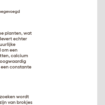
 toegevoegd
ne planten, wat
levert echter
uurlijke
d om een
itten, calcium
 hoogwaardig
n een constante
l zoeken wordt
zijn van brokjes