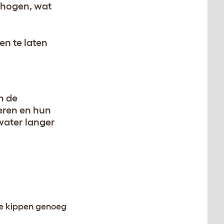
rhogen, wat
en te laten
n de
eren en hun
water langer
je kippen genoeg