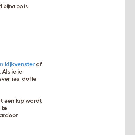
 bijna op is
 kijkvenster
of
Als je je
verlies, doffe
at een kip wordt
 te
aardoor