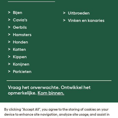
Bijen
Uitbroeden
Cavia's
Vinken en kanaries
Gerbils
Hamsters
Honden
Katten
Kippen
Konijnen
Parkieten
Vraag het onverwachte. Ontwikkel het
opmerkelijke.
Kom binnen.
Terms of Use
By clicking "Accept All", you agree to the storing of cookies on your
Cookie & Privacy Policy
device to enhance site navigation, analyze site usage, and assist in
Cookie Settings