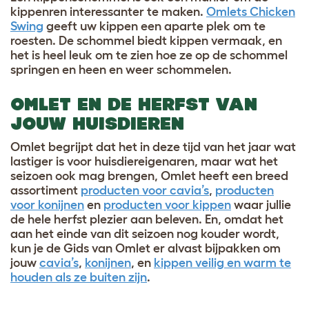
kippenren interessanter te maken.
Omlets Chicken
Swing
geeft uw kippen een aparte plek om te
roesten. De schommel biedt kippen vermaak, en
het is heel leuk om te zien hoe ze op de schommel
springen en heen en weer schommelen.
OMLET EN DE HERFST VAN
JOUW HUISDIEREN
Omlet begrijpt dat het in deze tijd van het jaar wat
lastiger is voor huisdiereigenaren, maar wat het
seizoen ook mag brengen, Omlet heeft een breed
assortiment
producten voor cavia’s
,
producten
voor konijnen
en
producten voor kippen
waar jullie
de hele herfst plezier aan beleven. En, omdat het
aan het einde van dit seizoen nog kouder wordt,
kun je de Gids van Omlet er alvast bijpakken om
jouw
cavia’s
,
konijnen
, en
kippen veilig en warm te
houden als ze buiten zijn
.