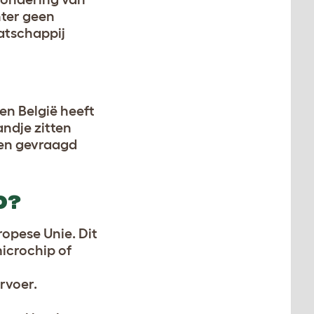
hter geen
atschappij
 en België heeft
andje zitten
rden gevraagd
D?
opese Unie. Dit
icrochip of
rvoer.