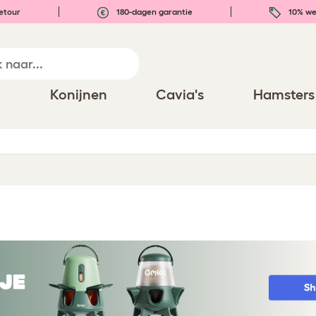
etour
180-dagen garantie
10% we
n
Konijnen
Cavia's
Hamsters