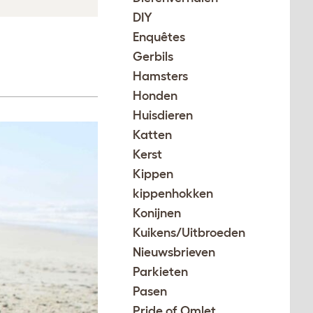
DIY
Enquêtes
Gerbils
Hamsters
Honden
Huisdieren
Katten
Kerst
Kippen
kippenhokken
Konijnen
Kuikens/Uitbroeden
Nieuwsbrieven
Parkieten
Pasen
Pride of Omlet