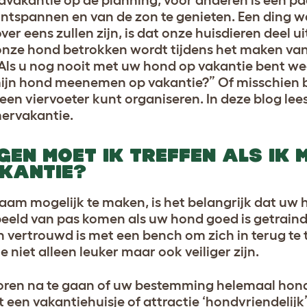
spannen en van de zon te genieten. Een ding wa
ver eens zullen zijn, is dat onze huisdieren deel 
t onze hond betrokken wordt tijdens het maken va
. Als u nog nooit met uw hond op vakantie bent w
 mijn hond meenemen op vakantie?” Of misschien 
een viervoeter kunt organiseren. In deze blog lees
ervakantie.
EN MOET IK TREFFEN ALS IK 
KANTIE?
am mogelijk te maken, is het belangrijk dat uw h
rbeeld van pas komen als uw hond goed is getraind
n vertrouwd is met een bench om zich in terug te 
 niet alleen leuker maar ook veiliger zijn.
oren na te gaan of uw bestemming helemaal hondv
een vakantiehuisje of attractie ‘hondvriendelijk’