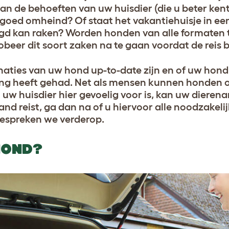
aan de behoeften van uw huisdier (die u beter ken
ld goed omheind? Of staat het vakantiehuisje in e
gd kan raken? Worden honden van alle formaten 
beer dit soort zaken na te gaan voordat de reis b
naties van uw hond up-to-date zijn en of uw hond r
ng heeft gehad. Net als mensen kunnen honden 
t uw huisdier hier gevoelig voor is, kan uw dieren
and reist, ga dan na of u hiervoor alle noodzakeli
espreken we verderop.
 HOND?