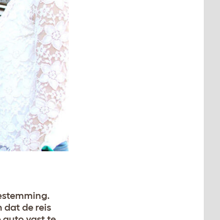
 bestemming.
 dat de reis
 auto vast te