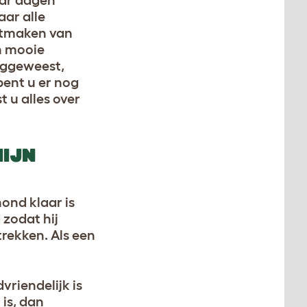
ar alle
uitmaken van
n mooie
eggeweest,
bent u er nog
t u alles over
MIJN
ond klaar is
 zodat hij
trekken. Als een
riendelijk is
 is, dan