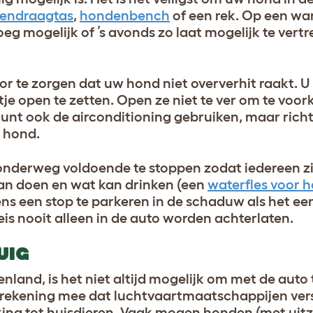
endraagtas
,
hondenbench
of een rek. Op een w
oeg mogelijk of ’s avonds zo laat mogelijk te ver
voor te zorgen dat uw hond niet oververhit raakt. U
je open te zetten. Open ze niet te ver om te voo
 kunt ook de airconditioning gebruiken, maar rich
w hond.
onderweg voldoende te stoppen zodat iedereen z
kan doen en wat kan drinken (een
waterfles voor 
ens een stop te parkeren in de schaduw als het ee
is nooit alleen in de auto worden achterlaten.
UIG
nland, is het niet altijd mogelijk om met de auto 
n rekening mee dat luchtvaartmaatschappijen ver
ing tot huisdieren. Vaak mogen honden (met uit