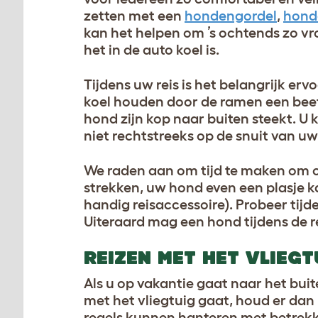
zetten met een
hondengordel
,
hond
kan het helpen om ’s ochtends zo vr
het in de auto koel is.
Tijdens uw reis is het belangrijk er
koel houden door de ramen een beet
hond zijn kop naar buiten steekt. U
niet rechtstreeks op de snuit van u
We raden aan om tijd te maken om 
strekken, uw hond even een plasje 
handig reisaccessoire). Probeer tijd
Uiteraard mag een hond tijdens de re
REIZEN MET HET VLIEGT
Als u op vakantie gaat naar het buite
met het vliegtuig gaat, houd er da
regels kunnen hanteren met betrekk