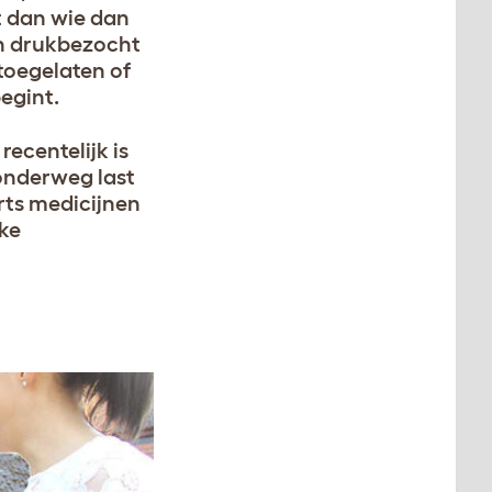
t dan wie dan
en drukbezocht
toegelaten of
egint.
ecentelijk is
onderweg last
arts medicijnen
jke