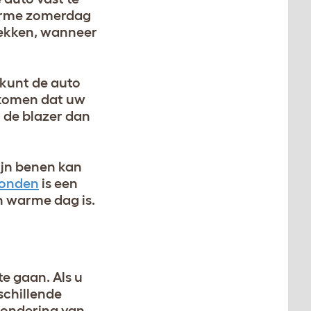
arme zomerdag
trekken, wanneer
 kunt de auto
rkomen dat uw
t de blazer dan
ijn benen kan
honden
is een
n warme dag is.
te gaan. Als u
schillende
zondering van